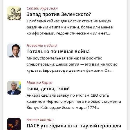
Сергей Кургинян
Запад против Зеленского?
Проблема сейчас для России стоит не между
различными типами жизни, более или менее
комфортными, гедонистическими или нет...
Новости недели
Тотально-точечная война
Мироустроительная война: На фронтах
спецоперации; Демократия — это вам не лобио
кушать; Евроразвод и девичья фамилия; От...
Максим Карев
Тяни, детка, тяни!
Анкара сделала заявку по итогам СВО стать
хозяином Черного моря, чего не было с момента
Кючук-Кайнарджийского мира (1774...
Антон Копнин
ПАСЕ утвердила штат гауляйтеров для