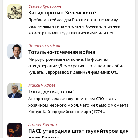
Сергей Кургинян
Запад против Зеленского?
Проблема сейчас для России стоит не между
различными типами жизни, более или менее
комфортными, гедонистическими или нет...
Новости недели
Тотально-точечная война
Мироустроительная война: На фронтах
спецоперации; Демократия — это вам не лобио
кушать; Евроразвод и девичья фамилия; От...
Максим Карев
Тяни, детка, тяни!
Анкара сделала заявку по итогам СВО стать
хозяином Черного моря, чего не было с момента
Кючук-Кайнарджийского мира (1774...
Антон Копнин
ПАСЕ утвердила штат гауляйтеров для