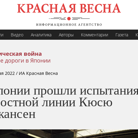
ти
Видео
Аналитика
Авторы
Комментарии
Газета
К
ическая война
е дороги в Японии
ая 2022
/ ИА Красная Весна
понии прошли испытани
ростной линии Кюсю
кансен