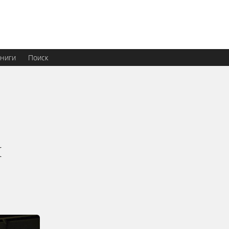
ниги
Поиск
я