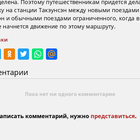
делена. Поэтому путешественникам придется дел
ку на станции Такэунсэн между новыми поездами
эн и обычными поездами ограниченного, когда в
е начнется движение по этому маршруту.
аки
ентарии
Пока нет ни одного комментария
аписать комментарий, нужно
представиться
.