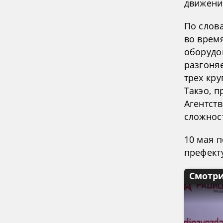
движение
По слова
во врем
оборудо
разгоняе
трех кру
Такэо, п
Агентст
сложност
10 мая 
префекту
Смотри