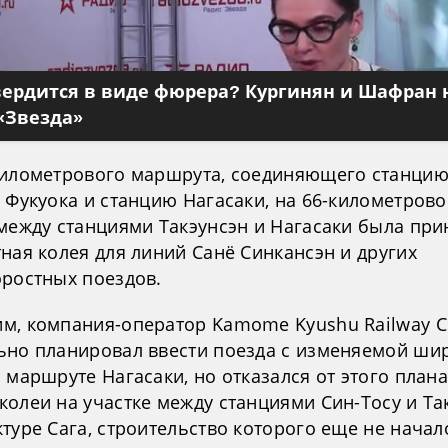
вердится в виде фюрера? Кургинян и Шафран 
«Звезда»
километрового маршрута, соединяющего станцию
 Фукуока и станцию Нагасаки, на 66-километров
 между станциями Такэунсэн и Нагасаки была при
ная колея для линий Санё Синкансэн и других
оростных поездов.
м, компания-оператор Kamome Kyushu Railway C
ьно планировал ввести поезда с изменяемой ши
 маршруте Нагасаки, но отказался от этого плана
колеи на участке между станциями Син-Тосу и Та
туре Сага, строительство которого еще не начал