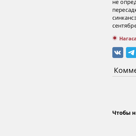
не опре
пересад
синканс
сентябр
Нагас
Комм
Чтобы н