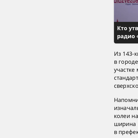
Кто ут
радио 
Из 143-
в городе
участке
стандарт
сверхск
Напомни
изначал
колеи на
ширина 
в префек