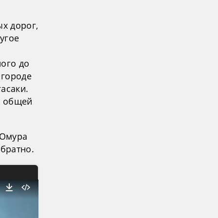
ых дорог,
угое
ного до
 городе
гасаки.
в общей
 Омура
обратно.