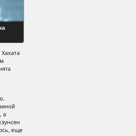
на
 Хаката
ом
нята
o.
риной
, а
кэунсен
ось, еще