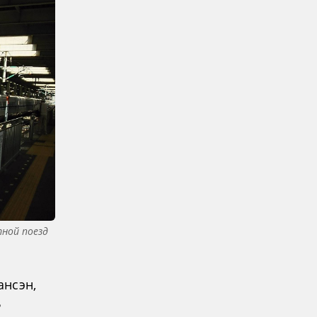
тной поезд
ансэн,
ь