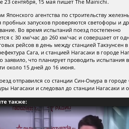
 23 сентября, 15 мая пишет The Mainichi.
м Японского агентства по строительству железн
я пробных запусков проверяются светофоры и др
вание. Во время испытаний поезд постепенно
тся с 30 км/час до 260 км/час и совершает от од
говых рейсов в день между станцией Такэунсен в
рефектура Сага, и станцией Нагасаки в городе На
во заявило, что планирует проводить испытания 
и около 15 дней до 16 июня.
поезд отправился со станции Син-Омура в городе
ры Нагасаки и следовал до станции Нагасаки и 
те также: