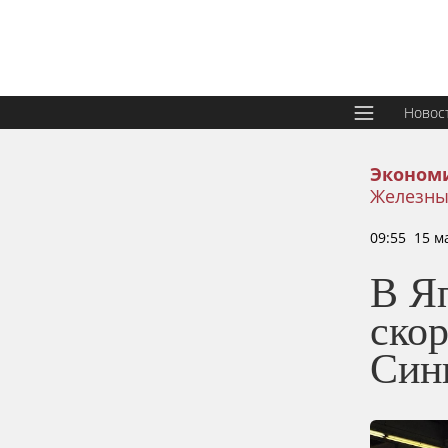
Новос
Эконом
Железны
09:55 15 м
В Я
ско
Син