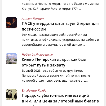
хозяином Черного моря, чего не было с момента
Кючук-Кайнарджийского мира (1774...
Антон Копнин
ПАСЕ утвердила штат гауляйтеров для
пост-России
Эти люди, называющие себя российскими
политиками, официально устроились на работу в
европейские структуры с одной целью ...
Надежда Ляховецкая
Киево-Печерская лавра: как был
открыт путь к захвату
Весной 2023 года события вокруг Киево-
Печерской лавры достигли той точки, после
которой стало ясно: речь идет уже не о в...
Владимир Колдин
Парадокс убыточных инвестиций
в ИИ, или Цена за лотерейный билет в