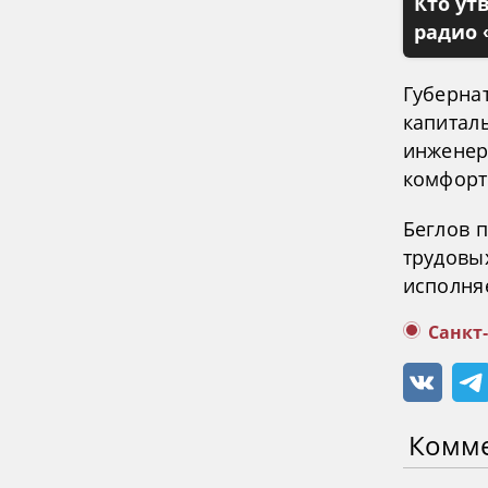
Кто ут
радио 
Губерна
капитал
инженер
комфорт
Беглов 
трудовых
исполняе
Санкт
Комм