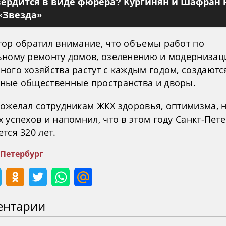
вердится в виде фюрера? Кургинян и Шафран 
«Звезда»
тор обратил внимание, что объемы работ по
ьному ремонту домов, озеленению и модернизац
ного хозяйства растут с каждым годом, создаютс
ные общественные пространства и дворы.
пожелал сотрудникам ЖКХ здоровья, оптимизма, 
 успехов и напомнил, что в этом году Санкт-Пет
тся 320 лет.
-Петербург
ентарии