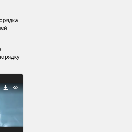
порядка
лей
з
порядку