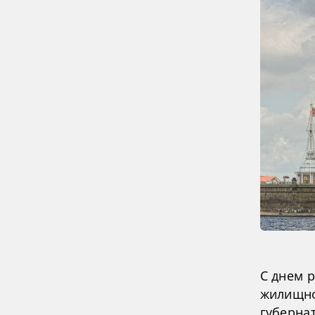
С днем 
жилищно
губернат