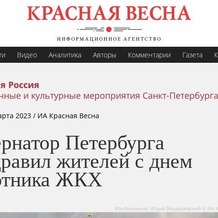
ти
Видео
Аналитика
Авторы
Комментарии
Газета
К
я Россия
чные и культурные мероприятия Санкт-Петербург
арта 2023
/ ИА Красная Весна
ернатор Петербурга
дравил жителей с днем
отника ЖКХ
Изображение: Юрий Вердеревский © ИА К