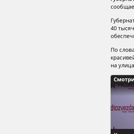
сообщае
Губернат
40 тысяч
обеспеч
По слова
красиве
на улица
Смотри