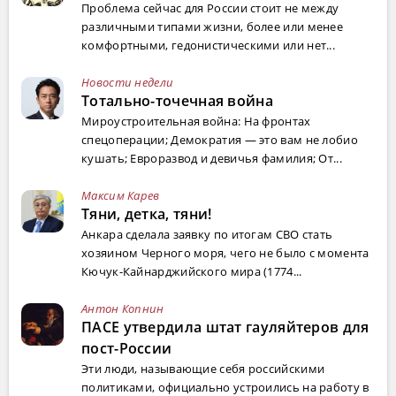
Проблема сейчас для России стоит не между
различными типами жизни, более или менее
комфортными, гедонистическими или нет...
Новости недели
Тотально-точечная война
Мироустроительная война: На фронтах
спецоперации; Демократия — это вам не лобио
кушать; Евроразвод и девичья фамилия; От...
Максим Карев
Тяни, детка, тяни!
Анкара сделала заявку по итогам СВО стать
хозяином Черного моря, чего не было с момента
Кючук-Кайнарджийского мира (1774...
Антон Копнин
ПАСЕ утвердила штат гауляйтеров для
пост-России
Эти люди, называющие себя российскими
политиками, официально устроились на работу в