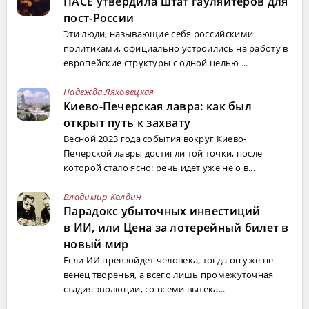
ПАСЕ утвердила штат гауляйтеров для
пост-России
Эти люди, называющие себя российскими
политиками, официально устроились на работу в
европейские структуры с одной целью ...
Надежда Ляховецкая
Киево-Печерская лавра: как был
открыт путь к захвату
Весной 2023 года события вокруг Киево-
Печерской лавры достигли той точки, после
которой стало ясно: речь идет уже не о в...
Владимир Колдин
Парадокс убыточных инвестиций
в ИИ, или Цена за лотерейный билет в
новый мир
Если ИИ превзойдет человека, тогда он уже не
венец творенья, а всего лишь промежуточная
стадия эволюции, со всеми вытека...