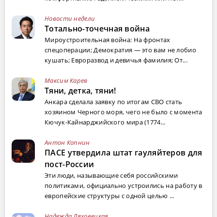
Новости недели
Тотально-точечная война
Мироустроительная война: На фронтах
спецоперации; Демократия — это вам не лобио
кушать; Евроразвод и девичья фамилия; От...
Максим Карев
Тяни, детка, тяни!
Анкара сделала заявку по итогам СВО стать
хозяином Черного моря, чего не было с момента
Кючук-Кайнарджийского мира (1774...
Антон Копнин
ПАСЕ утвердила штат гауляйтеров для
пост-России
Эти люди, называющие себя российскими
политиками, официально устроились на работу в
европейские структуры с одной целью ...
Надежда Ляховецкая