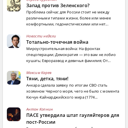
Запад против Зеленского?
Проблема сейчас для России стоит не между
различными типами жизни, более или менее
комфортными, гедонистическими или нет...
Новости недели
Тотально-точечная война
Мироустроительная война: На фронтах
спецоперации; Демократия — это вам не лобио
кушать; Евроразвод и девичья фамилия; От...
Максим Карев
Тяни, детка, тяни!
Анкара сделала заявку по итогам СВО стать
хозяином Черного моря, чего не было с момента
Кючук-Кайнарджийского мира (1774...
Антон Копнин
ПАСЕ утвердила штат гауляйтеров для
пост-России