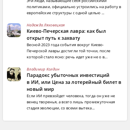
Эти люди, называющие себя российскими
политиками, официально устроились на работу в
европейские структуры с одной целью ...
Надежда Ляховецкая
Киево-Печерская лавра: как был
открыт путь к захвату
Весной 2023 года события вокруг Киево-
Печерской лавры достигли той точки, после
которой стало ясно: речь идет уже не о в...
Владимир Колдин
Парадокс убыточных инвестиций
в ИИ, или Цена за лотерейный билет в
новый мир
Если ИИ превзойдет человека, тогда он уже не
венец творенья, а всего лишь промежуточная
стадия эволюции, со всеми вытека...