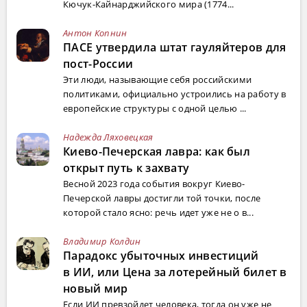
Кючук-Кайнарджийского мира (1774...
Антон Копнин
ПАСЕ утвердила штат гауляйтеров для
пост-России
Эти люди, называющие себя российскими
политиками, официально устроились на работу в
европейские структуры с одной целью ...
Надежда Ляховецкая
Киево-Печерская лавра: как был
открыт путь к захвату
Весной 2023 года события вокруг Киево-
Печерской лавры достигли той точки, после
которой стало ясно: речь идет уже не о в...
Владимир Колдин
Парадокс убыточных инвестиций
в ИИ, или Цена за лотерейный билет в
новый мир
Если ИИ превзойдет человека, тогда он уже не