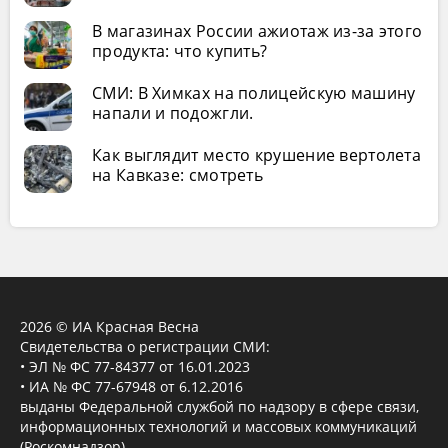
В магазинах России ажиотаж из-за этого
продукта: что купить?
СМИ: В Химках на полицейскую машину
напали и подожгли.
Как выглядит место крушение вертолета
на Кавказе: смотреть
2026 © ИА Красная Весна
Свидетельства о регистрации СМИ:
• ЭЛ № ФС 77-84377 от 16.01.2023
• ИА № ФС 77-67948 от 6.12.2016
выданы Федеральной службой по надзору в сфере связи,
информационных технологий и массовых коммуникаций
(Роскомнадзор).