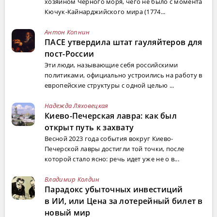
хозяином Черного моря, чего не было с момента
Кючук-Кайнарджийского мира (1774...
Антон Копнин
ПАСЕ утвердила штат гауляйтеров для
пост-России
Эти люди, называющие себя российскими
политиками, официально устроились на работу в
европейские структуры с одной целью ...
Надежда Ляховецкая
Киево-Печерская лавра: как был
открыт путь к захвату
Весной 2023 года события вокруг Киево-
Печерской лавры достигли той точки, после
которой стало ясно: речь идет уже не о в...
Владимир Колдин
Парадокс убыточных инвестиций
в ИИ, или Цена за лотерейный билет в
новый мир