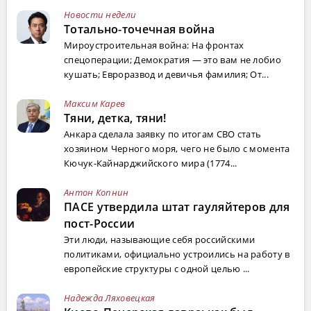
Новости недели
Тотально-точечная война
Мироустроительная война: На фронтах
спецоперации; Демократия — это вам не лобио
кушать; Евроразвод и девичья фамилия; От...
Максим Карев
Тяни, детка, тяни!
Анкара сделала заявку по итогам СВО стать
хозяином Черного моря, чего не было с момента
Кючук-Кайнарджийского мира (1774...
Антон Копнин
ПАСЕ утвердила штат гауляйтеров для
пост-России
Эти люди, называющие себя российскими
политиками, официально устроились на работу в
европейские структуры с одной целью ...
Надежда Ляховецкая