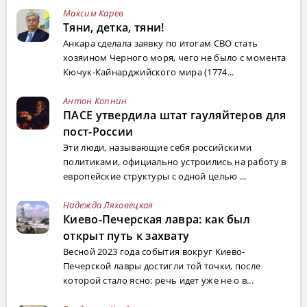
Максим Карев
Тяни, детка, тяни!
Анкара сделала заявку по итогам СВО стать
хозяином Черного моря, чего не было с момента
Кючук-Кайнарджийского мира (1774...
Антон Копнин
ПАСЕ утвердила штат гауляйтеров для
пост-России
Эти люди, называющие себя российскими
политиками, официально устроились на работу в
европейские структуры с одной целью ...
Надежда Ляховецкая
Киево-Печерская лавра: как был
открыт путь к захвату
Весной 2023 года события вокруг Киево-
Печерской лавры достигли той точки, после
которой стало ясно: речь идет уже не о в...