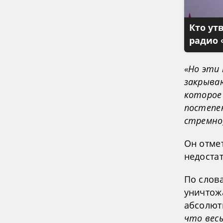
Кто ут
радио 
«Но эти 
закрываю
которое
постепен
стремно)
Он отмет
недостат
По слов
уничтож
абсолют
что весь