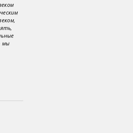
веком
ческим
веком,
нять,
льные
ю мы