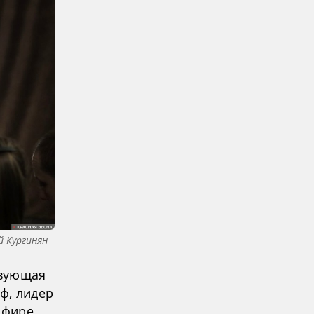
й Кургинян
твующая
ф, лидер
эфире