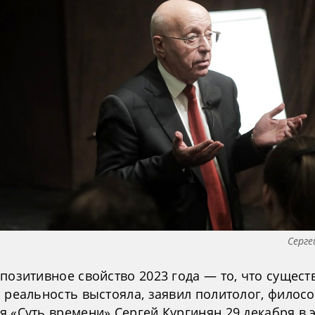
Серге
 позитивное свойство 2023 года — то, что сущес
 реальность выстояла, заявил политолог, филосо
я «Суть времени» Сергей Кургинян 29 декабря в 