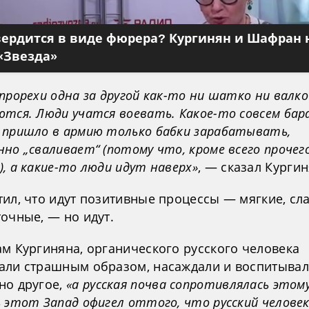
вердится в виде фюрера? Кургинян и Шафран 
«Звезда»
прорехи одна за другой как-то ни шатко ни валко
тся. Люди учатся воевать. Какое-то совсем бар
 пришло в армию только бабки зарабатывать,
но „сваливает“ (потому что, кроме всего прочего
, а какие-то люди идут наверх»
, — сказал Кургин
ил, что идут позитивные процессы — мягкие, сл
очные, — но идут.
ам Кургиняна, органического русского человека
али страшным образом, насаждали и воспитывал
но другое,
«а русская почва сопротивлялась этом
 этот Запад офигел оттого, что русский человек