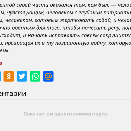
нной своей части оказался тем, кем был, — чело
м, чувствующим, человеком с глубоким патриоти
, человеком, готовым жертвовать собой, и чело
чно военным для того, чтобы почесать репу, по
исходит, и начать исправлять совсем сокрушите
и, превращая их в ту позиционную войну, котору
ем»
.
а
ентарии
Пока нет ни одного комментария