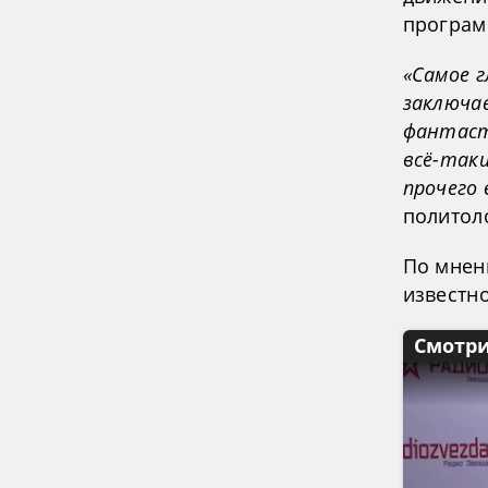
програм
«Самое 
заключае
фантаст
всё-таки
прочего
политол
По мнен
известно
Смотри