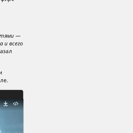
стями —
а и всего
казал
и
ле.