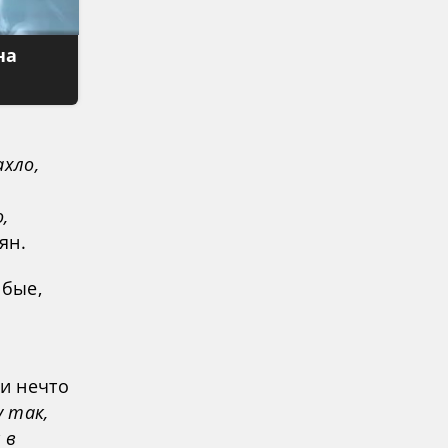
на
ахло,
,
ян.
абые,
и нечто
у так,
 в