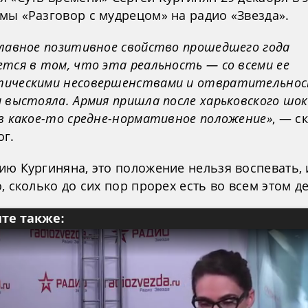
мы «Разговор с мудрецом» на радио «Звезда».
главное позитивное свойство прошедшего года
тся в том, что эта реальность — со всеми ее
ическими несовершенствами и отвратительно
 выстояла. Армия пришла после харьковского шок
 в какое-то средне-нормативное положение»
, — с
ог.
ию Кургиняна, это положение нельзя воспевать, 
, сколько до сих пор прорех есть во всем этом де
те также: