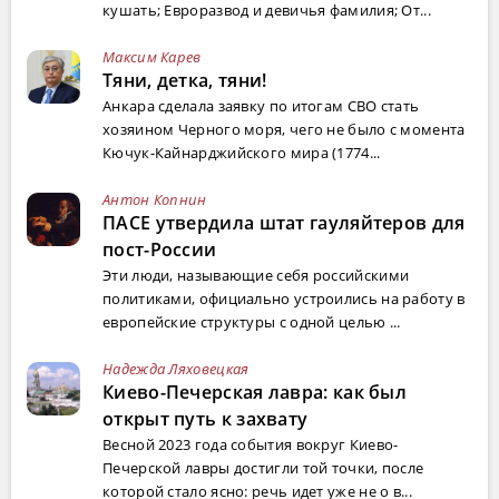
кушать; Евроразвод и девичья фамилия; От...
Максим Карев
Тяни, детка, тяни!
Анкара сделала заявку по итогам СВО стать
хозяином Черного моря, чего не было с момента
Кючук-Кайнарджийского мира (1774...
Антон Копнин
ПАСЕ утвердила штат гауляйтеров для
пост-России
Эти люди, называющие себя российскими
политиками, официально устроились на работу в
европейские структуры с одной целью ...
Надежда Ляховецкая
Киево-Печерская лавра: как был
открыт путь к захвату
Весной 2023 года события вокруг Киево-
Печерской лавры достигли той точки, после
которой стало ясно: речь идет уже не о в...