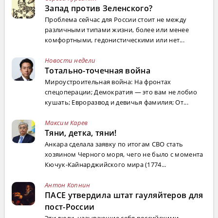
Запад против Зеленского?
Проблема сейчас для России стоит не между
различными типами жизни, более или менее
комфортными, гедонистическими или нет...
Новости недели
Тотально-точечная война
Мироустроительная война: На фронтах
спецоперации; Демократия — это вам не лобио
кушать; Евроразвод и девичья фамилия; От...
Максим Карев
Тяни, детка, тяни!
Анкара сделала заявку по итогам СВО стать
хозяином Черного моря, чего не было с момента
Кючук-Кайнарджийского мира (1774...
Антон Копнин
ПАСЕ утвердила штат гауляйтеров для
пост-России
Эти люди, называющие себя российскими