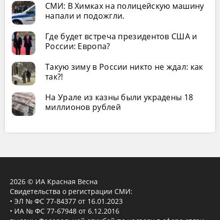
СМИ: В Химках на полицейскую машину
напали и подожгли.
Где будет встреча президентов США и
России: Европа?
Такую зиму в России никто не ждал: как
так?!
На Урале из казны были украдены 18
миллионов рублей
2026 © ИА Красная Весна
Свидетельства о регистрации СМИ:
• ЭЛ № ФС 77-84377 от 16.01.2023
• ИА № ФС 77-67948 от 6.12.2016