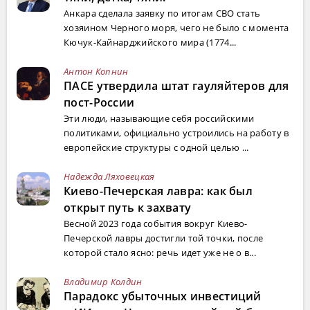
Анкара сделала заявку по итогам СВО стать
хозяином Черного моря, чего не было с момента
Кючук-Кайнарджийского мира (1774...
Антон Копнин
ПАСЕ утвердила штат гауляйтеров для
пост-России
Эти люди, называющие себя российскими
политиками, официально устроились на работу в
европейские структуры с одной целью ...
Надежда Ляховецкая
Киево-Печерская лавра: как был
открыт путь к захвату
Весной 2023 года события вокруг Киево-
Печерской лавры достигли той точки, после
которой стало ясно: речь идет уже не о в...
Владимир Колдин
Парадокс убыточных инвестиций