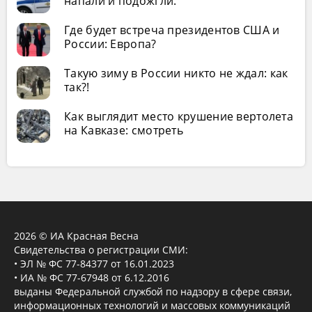
напали и подожгли.
Где будет встреча президентов США и
России: Европа?
Такую зиму в России никто не ждал: как
так?!
Как выглядит место крушение вертолета
на Кавказе: смотреть
2026 © ИА Красная Весна
Свидетельства о регистрации СМИ:
• ЭЛ № ФС 77-84377 от 16.01.2023
• ИА № ФС 77-67948 от 6.12.2016
выданы Федеральной службой по надзору в сфере связи,
информационных технологий и массовых коммуникаций