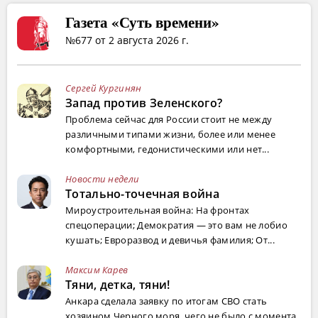
Газета «Суть времени»
№677 от 2 августа 2026 г.
Сергей Кургинян
Запад против Зеленского?
Проблема сейчас для России стоит не между
различными типами жизни, более или менее
комфортными, гедонистическими или нет...
Новости недели
Тотально-точечная война
Мироустроительная война: На фронтах
спецоперации; Демократия — это вам не лобио
кушать; Евроразвод и девичья фамилия; От...
Максим Карев
Тяни, детка, тяни!
Анкара сделала заявку по итогам СВО стать
хозяином Черного моря, чего не было с момента