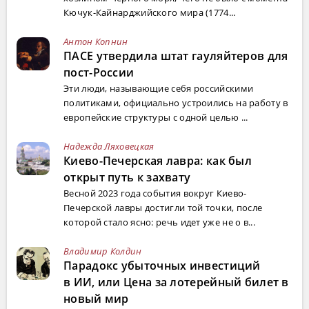
Кючук-Кайнарджийского мира (1774...
Антон Копнин
ПАСЕ утвердила штат гауляйтеров для
пост-России
Эти люди, называющие себя российскими
политиками, официально устроились на работу в
европейские структуры с одной целью ...
Надежда Ляховецкая
Киево-Печерская лавра: как был
открыт путь к захвату
Весной 2023 года события вокруг Киево-
Печерской лавры достигли той точки, после
которой стало ясно: речь идет уже не о в...
Владимир Колдин
Парадокс убыточных инвестиций
в ИИ, или Цена за лотерейный билет в
новый мир