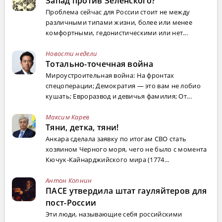
Запад против Зеленского?
Проблема сейчас для России стоит не между
различными типами жизни, более или менее
комфортными, гедонистическими или нет...
Новости недели
Тотально-точечная война
Мироустроительная война: На фронтах
спецоперации; Демократия — это вам не лобио
кушать; Евроразвод и девичья фамилия; От...
Максим Карев
Тяни, детка, тяни!
Анкара сделала заявку по итогам СВО стать
хозяином Черного моря, чего не было с момента
Кючук-Кайнарджийского мира (1774...
Антон Копнин
ПАСЕ утвердила штат гауляйтеров для
пост-России
Эти люди, называющие себя российскими