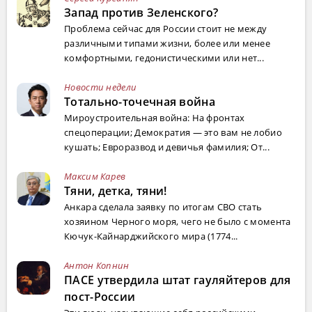
Запад против Зеленского?
Проблема сейчас для России стоит не между
различными типами жизни, более или менее
комфортными, гедонистическими или нет...
Новости недели
Тотально-точечная война
Мироустроительная война: На фронтах
спецоперации; Демократия — это вам не лобио
кушать; Евроразвод и девичья фамилия; От...
Максим Карев
Тяни, детка, тяни!
Анкара сделала заявку по итогам СВО стать
хозяином Черного моря, чего не было с момента
Кючук-Кайнарджийского мира (1774...
Антон Копнин
ПАСЕ утвердила штат гауляйтеров для
пост-России