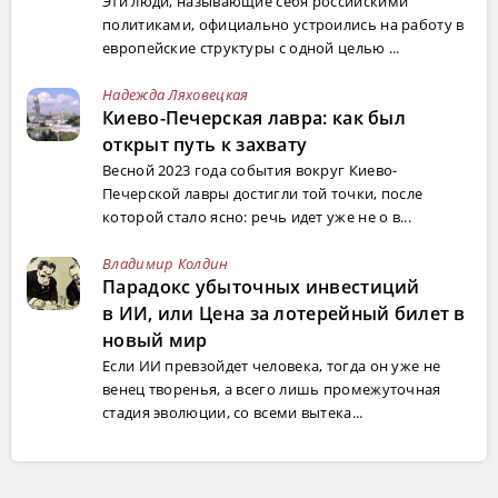
Эти люди, называющие себя российскими
политиками, официально устроились на работу в
европейские структуры с одной целью ...
Надежда Ляховецкая
Киево-Печерская лавра: как был
открыт путь к захвату
Весной 2023 года события вокруг Киево-
Печерской лавры достигли той точки, после
которой стало ясно: речь идет уже не о в...
Владимир Колдин
Парадокс убыточных инвестиций
в ИИ, или Цена за лотерейный билет в
новый мир
Если ИИ превзойдет человека, тогда он уже не
венец творенья, а всего лишь промежуточная
стадия эволюции, со всеми вытека...