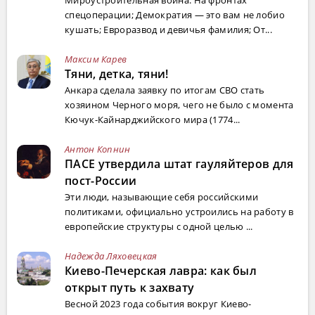
Мироустроительная война: На фронтах
спецоперации; Демократия — это вам не лобио
кушать; Евроразвод и девичья фамилия; От...
Максим Карев
Тяни, детка, тяни!
Анкара сделала заявку по итогам СВО стать
хозяином Черного моря, чего не было с момента
Кючук-Кайнарджийского мира (1774...
Антон Копнин
ПАСЕ утвердила штат гауляйтеров для
пост-России
Эти люди, называющие себя российскими
политиками, официально устроились на работу в
европейские структуры с одной целью ...
Надежда Ляховецкая
Киево-Печерская лавра: как был
открыт путь к захвату
Весной 2023 года события вокруг Киево-