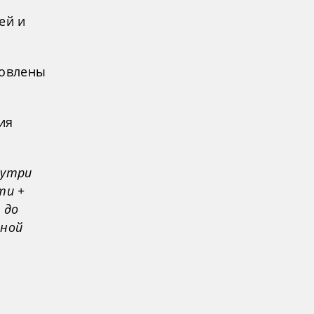
ей и
новлены
ия
нутри
ти +
 до
нной