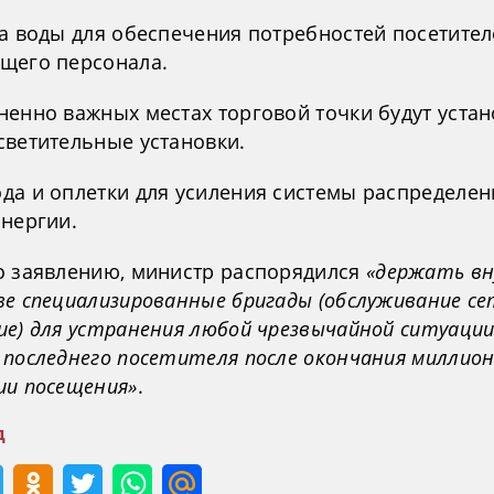
ча воды для обеспечения потребностей посетител
щего персонала.
ненно важных местах торговой точки будут уста
светительные установки.
да и оплетки для усиления системы распределен
энергии.
о заявлению, министр распорядился
«держать в
ве специализированные бригады (обслуживание се
ие) для устранения любой чрезвычайной ситуации
 последнего посетителя после окончания миллио
ии посещения»
.
д