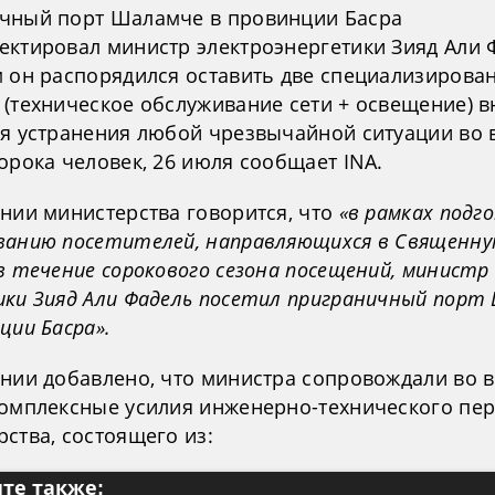
чный порт Шаламче в провинции Басра
ектировал министр электроэнергетики Зияд Али 
м он распорядился оставить две специализирова
 (техническое обслуживание сети + освещение) в
ля устранения любой чрезвычайной ситуации во 
орока человек, 26 июля сообщает INA.
ении министерства говорится, что
«в рамках подг
ванию посетителей, направляющихся в Священн
в течение сорокового сезона посещений, министр
ики Зияд Али Фадель посетил приграничный порт
ции Басра».
ении добавлено, что министра сопровождали во 
комплексные усилия инженерно-технического пе
ства, состоящего из:
те также: