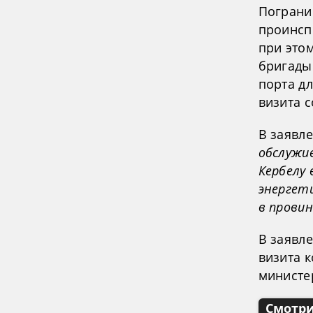
Пограни
проинсп
при это
бригады
порта д
визита с
В заявл
обслужи
Кербелу 
энергет
в провин
В заявл
визита 
министер
Смотри