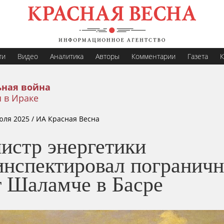
ти
Видео
Аналитика
Авторы
Комментарии
Газета
К
ная война
 в Ираке
юля 2025
/ ИА Красная Весна
истр энергетики
инспектировал погранич
т Шаламче в Басре