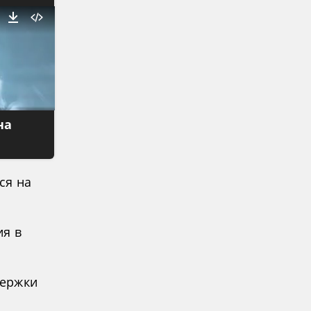
на
ся на
ия в
держки