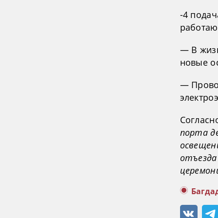
-4 пода
работаю
— В жиз
новые о
— Прово
электро
Согласн
порта д
освещен
отъезда
церемон
Багда