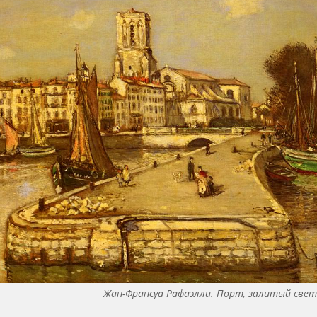
Жан-Франсуа Рафаэлли. Порт, залитый све