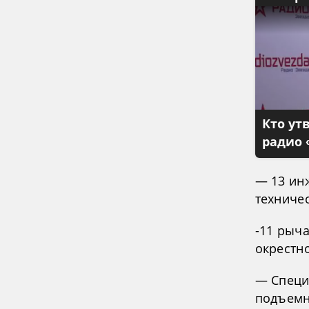
Кто ут
радио 
— 13 ин
техниче
-11 рыч
окрестно
— Специ
подъемн