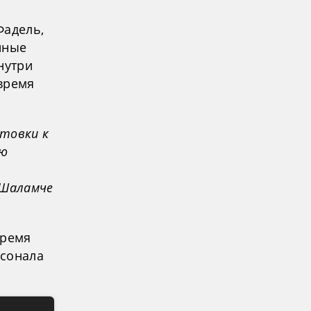
Фадель,
нные
нутри
время
отовки к
ую
 Шаламче
время
рсонала