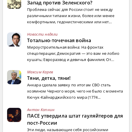
Запад против Зеленского?
Проблема сейчас для России стоит не между
различными типами жизни, более или менее
комфортными, гедонистическими или нет...
Новости недели
Тотально-точечная война
Мироустроительная война: На фронтах
спецоперации; Демократия — это вам не лобио
кушать; Евроразвод и девичья фамилия; От...
Максим Карев
Тяни, детка, тяни!
Анкара сделала заявку по итогам СВО стать
хозяином Черного моря, чего не было с момента
Кючук-Кайнарджийского мира (1774...
Антон Копнин
ПАСЕ утвердила штат гауляйтеров для
пост-России
Эти люди, называющие себя российскими