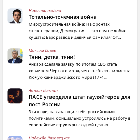
Новости недели
Тотально-точечная война
Мироустроительная война: На фронтах
спецоперации; Демократия — это вам не лобио
кушать; Евроразвод и девичья фамилия; От...
Максим Карев
Тяни, детка, тяни!
Анкара сделала заявку по итогам СВО стать
хозяином Черного моря, чего не было с момента
Кючук-Кайнарджийского мира (1774...
Антон Копнин
ПАСЕ утвердила штат гауляйтеров для
пост-России
Эти люди, называющие себя российскими
политиками, официально устроились на работу в
европейские структуры с одной целью ...
Надежда Ляховецкая