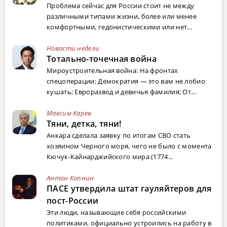
Проблема сейчас для России стоит не между
различными типами жизни, более или менее
комфортными, гедонистическими или нет...
Новости недели
Тотально-точечная война
Мироустроительная война: На фронтах
спецоперации; Демократия — это вам не лобио
кушать; Евроразвод и девичья фамилия; От...
Максим Карев
Тяни, детка, тяни!
Анкара сделала заявку по итогам СВО стать
хозяином Черного моря, чего не было с момента
Кючук-Кайнарджийского мира (1774...
Антон Копнин
ПАСЕ утвердила штат гауляйтеров для
пост-России
Эти люди, называющие себя российскими
политиками, официально устроились на работу в