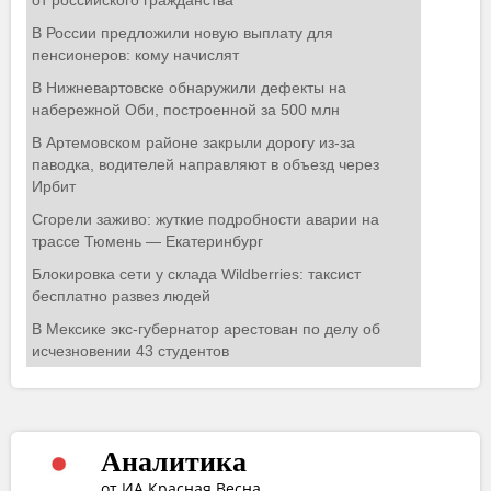
Аналитика
от ИА Красная Весна