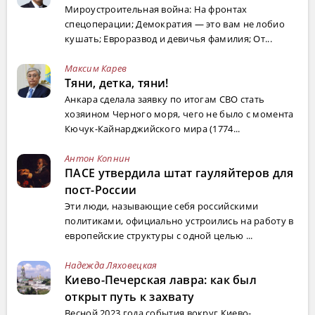
Мироустроительная война: На фронтах
спецоперации; Демократия — это вам не лобио
кушать; Евроразвод и девичья фамилия; От...
Максим Карев
Тяни, детка, тяни!
Анкара сделала заявку по итогам СВО стать
хозяином Черного моря, чего не было с момента
Кючук-Кайнарджийского мира (1774...
Антон Копнин
ПАСЕ утвердила штат гауляйтеров для
пост-России
Эти люди, называющие себя российскими
политиками, официально устроились на работу в
европейские структуры с одной целью ...
Надежда Ляховецкая
Киево-Печерская лавра: как был
открыт путь к захвату
Весной 2023 года события вокруг Киево-