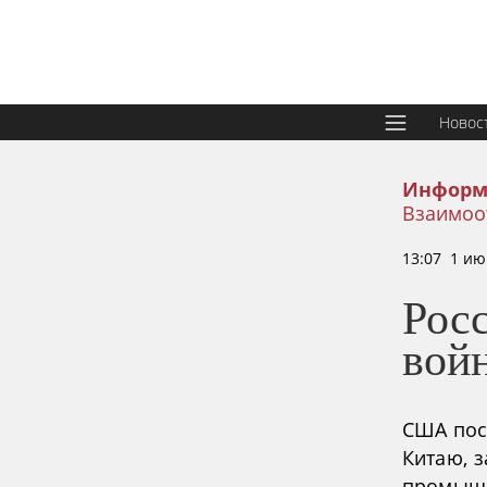
Новос
Информ
Взаимоо
13:07 1 ию
Рос
вой
США пос
Китаю, з
промышл