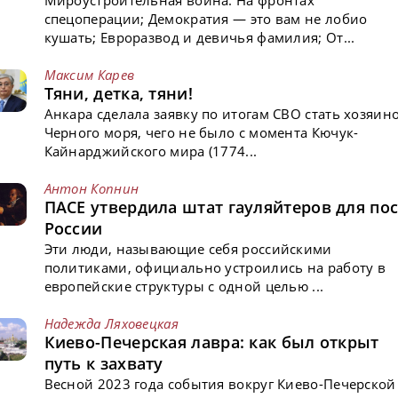
Мироустроительная война: На фронтах
спецоперации; Демократия — это вам не лобио
кушать; Евроразвод и девичья фамилия; От...
Максим Карев
Тяни, детка, тяни!
Анкара сделала заявку по итогам СВО стать хозяин
Черного моря, чего не было с момента Кючук-
Кайнарджийского мира (1774...
Антон Копнин
ПАСЕ утвердила штат гауляйтеров для пос
России
Эти люди, называющие себя российскими
политиками, официально устроились на работу в
европейские структуры с одной целью ...
Надежда Ляховецкая
Киево-Печерская лавра: как был открыт
путь к захвату
Весной 2023 года события вокруг Киево-Печерской