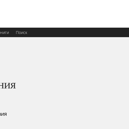
ниги
Поиск
ния
вия