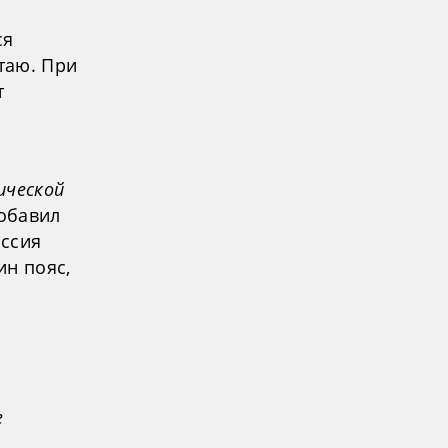
ся
таю. При
т
ической
добавил
оссия
ин пояс,
е