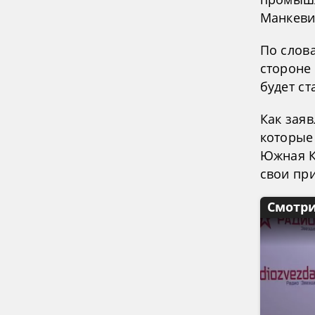
Манкеви
По слов
стороне 
будет с
Как заяв
которые
Южная Ко
свои пр
Смотри