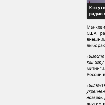
Кто ут
радио 
Манкеви
США Тра
внешним
выборах
«Вместе
как игру
митинги
России 
«Включе
укрепле
лагеря»
,
другим 