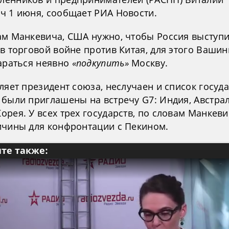
ч 1 июня, сообщает РИА Новости.
ам Манкевича, США нужно, чтобы Россия выступи
в торговой войне против Китая, для этого Вашин
тараться неявно
«подкупить»
Москву.
ляет президент союза, неслучаен и список госуда
 были приглашены на встречу G7: Индия, Австра
рея. У всех трех государств, по словам Манкеви
ичины для конфронтации с Пекином.
те также: