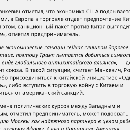
анкевич отметил, что экономика США подрывает
ми, а Европа в торговле отдает предпочтение Ки
и этом, санкционный пакет против Китая выгляди
м»
, отметил предприниматель.
е экономические санкции сейчас слишком дорогое
ствие, поэтому Трамп пытается добиться символ
 виде глобального антикитайского альянса»
, — 
т союза. В такой ситуации, считает Манкевич, Р
ибо присоединиться к китайской инициативе «Од
ь», либо вступить в торговую войну с Китаем и
иться от американский санкций.
смена политических курсов между Западным и
ым, отметил предприниматель, может подорвать
цию Москвы как надежного партнера в целом ряд
, включая Африку, Азию и Латинскую Америку»
.