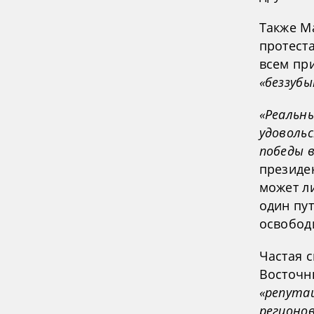
Также М
протеста
всем пр
«беззубы
«Реальны
удоволь
победы в
президен
может л
один пут
освобод
Частая 
Восточн
«репута
регионов