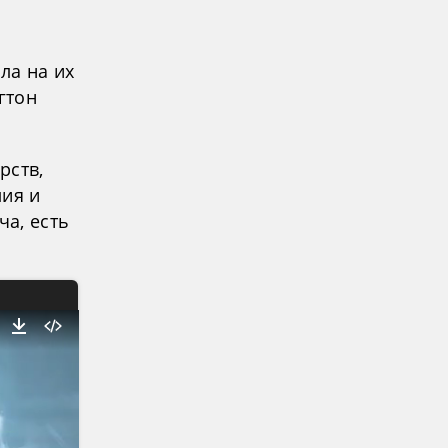
ла на их
гтон
рств,
лия и
ча, есть