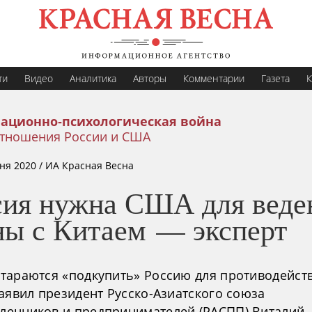
ти
Видео
Аналитика
Авторы
Комментарии
Газета
К
ационно-психологическая война
тношения России и США
ня 2020
/ ИА Красная Весна
сия нужна США для веде
ны с Китаем — эксперт
тараются «подкупить» Россию для противодейст
аявил президент Русско-Азиатского союза
енников и предпринимателей (РАСПП) Виталий