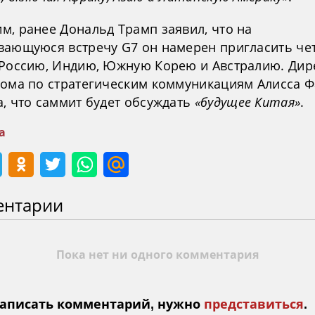
м, ранее Дональд Трамп заявил, что на
вающуюся встречу G7 он намерен пригласить че
 Россию, Индию, Южную Корею и Австралию. Дир
дома по стратегическим коммуникациям Алисса 
а, что саммит будет обсуждать
«будущее Китая»
.
а
ентарии
Пока нет ни одного комментария
аписать комментарий, нужно
представиться
.