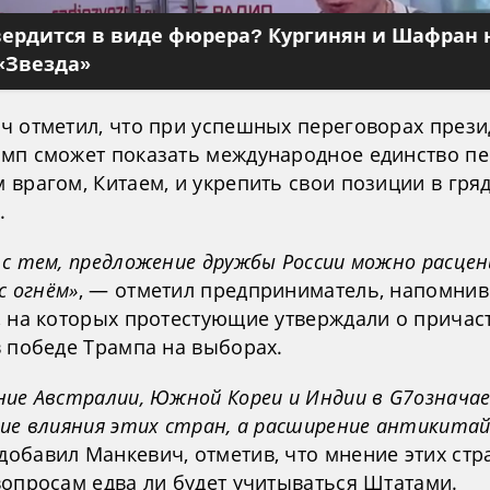
вердится в виде фюрера? Кургинян и Шафран 
«Звезда»
ч отметил, что при успешных переговорах прези
мп сможет показать международное единство пе
 врагом, Китаем, и укрепить свои позиции в гря
.
 с тем, предложение дружбы России можно расце
 с огнём»
, — отметил предприниматель, напомнив
, на которых протестующие утверждали о причас
в победе Трампа на выборах.
ние Австралии, Южной Кореи и Индии в G7означа
ние влияния этих стран, а расширение антикитай
 добавил Манкевич, отметив, что мнение этих стр
вопросам едва ли будет учитываться Штатами.