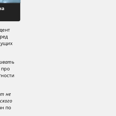
на
дент
ред
дущих
нивать
 про
тности
ет не
ского
ан по