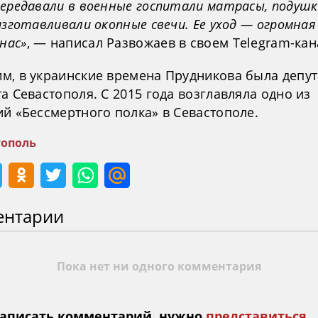
передавали в военные госпитали матрасы, подушк
изготавливали окопные свечи. Ее уход — огромна
 нас»
, — написал Развожаев в своем Telegram-кан
м, в украинские времена Прудникова была депу
а Севастополя. С 2015 года возглавляла одно из
ий «Бессмертного полка» в Севастополе.
тополь
ентарии
Пока нет ни одного комментария
аписать комментарий, нужно
представиться
.