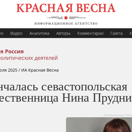
ти
Видео
Аналитика
Авторы
Комментарии
Газета
К
я Россия
олитических деятелей
юля 2025
/ ИА Красная Весна
нчалась севастопольская
ественница Нина Прудни
Изображение: ИА 