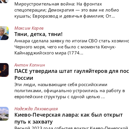
Мироустроительная война: На фронтах
спецоперации; Демократия — это вам не лобио
кушать; Евроразвод и девичья фамилия; От...
Максим Карев
Тяни, детка, тяни!
Анкара сделала заявку по итогам СВО стать хозяин
Черного моря, чего не было с момента Кючук-
Кайнарджийского мира (1774...
Антон Копнин
ПАСЕ утвердила штат гауляйтеров для пос
России
Эти люди, называющие себя российскими
политиками, официально устроились на работу в
европейские структуры с одной целью ...
Надежда Ляховецкая
Киево-Печерская лавра: как был открыт
путь к захвату
Весной 2023 года события вокруг Киево-Печерской