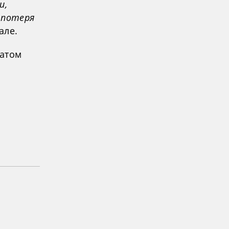
и,
я потеря
але.
татом