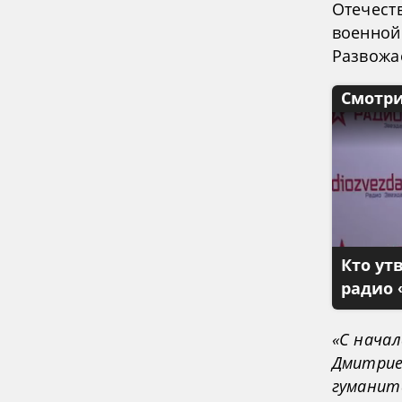
Отечест
военной
Развожа
Смотри
Кто ут
радио 
«С начал
Дмитрие
гуманит