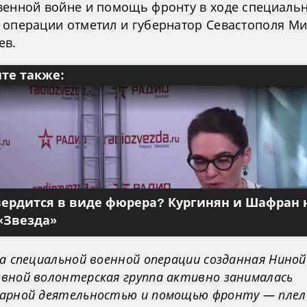
венной войне и помощь фронту в ходе специаль
 операции отметил и губернатор Севастополя М
ев.
те также:
вердится в виде фюрера? Кургинян и Шафран 
«Звезда»
а специальной военной операции созданная Ниной
вной волонтерская группа активно занималась
арной деятельностью и помощью фронту — плел