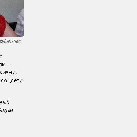
рудникова
о
лк —
жизни.
 соцсети
ивый
общим