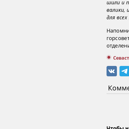
шили и 
валики, 
для всех
Напомни
горсовет
отделен
Севас
Комм
Чтобы н