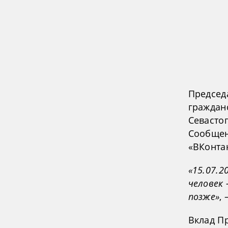
Председ
граждан
Севасто
Сообщен
«ВКонтак
«15.07.2
человек
позже»
,
Вклад П