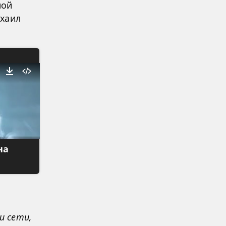
ной
ихаил
на
и сети,