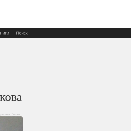
ниги
Поиск
кова
Красная Весна