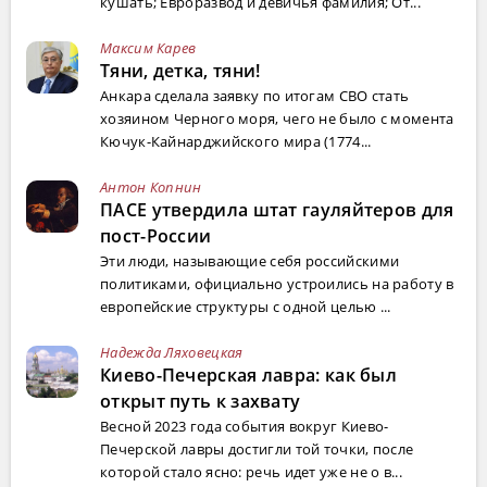
кушать; Евроразвод и девичья фамилия; От...
Максим Карев
Тяни, детка, тяни!
Анкара сделала заявку по итогам СВО стать
хозяином Черного моря, чего не было с момента
Кючук-Кайнарджийского мира (1774...
Антон Копнин
ПАСЕ утвердила штат гауляйтеров для
пост-России
Эти люди, называющие себя российскими
политиками, официально устроились на работу в
европейские структуры с одной целью ...
Надежда Ляховецкая
Киево-Печерская лавра: как был
открыт путь к захвату
Весной 2023 года события вокруг Киево-
Печерской лавры достигли той точки, после
которой стало ясно: речь идет уже не о в...