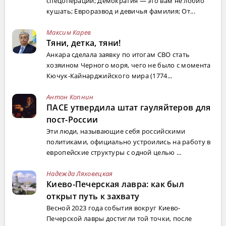
спецоперации; Демократия — это вам не лобио
кушать; Евроразвод и девичья фамилия; От...
Максим Карев
Тяни, детка, тяни!
Анкара сделала заявку по итогам СВО стать
хозяином Черного моря, чего не было с момента
Кючук-Кайнарджийского мира (1774...
Антон Копнин
ПАСЕ утвердила штат гауляйтеров для
пост-России
Эти люди, называющие себя российскими
политиками, официально устроились на работу в
европейские структуры с одной целью ...
Надежда Ляховецкая
Киево-Печерская лавра: как был
открыт путь к захвату
Весной 2023 года события вокруг Киево-
Печерской лавры достигли той точки, после