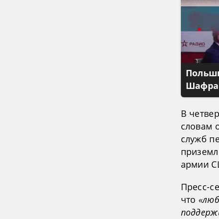
Польши
Шафран
В четвер
словам 
служб пе
приземл
армии С
Пресс-с
что
«люб
поддерж