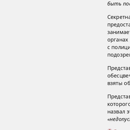
быть по
Секретн
предоста
занимае
органах
с полици
подозре
Предста
обесцве
взяты о
Предста
которог
назвал 
«недопу