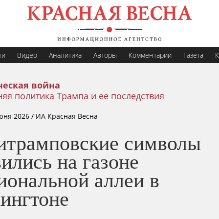
ти
Видео
Аналитика
Авторы
Комментарии
Газета
К
еская война
яя политика Трампа и ее последствия
юня 2026
/ ИА Красная Весна
итрамповские символы
ились на газоне
иональной аллеи в
ингтоне