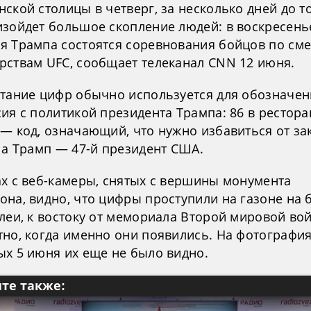
ской столицы в четверг, за несколько дней до то
изойдет большое скопление людей: в воскресенье
я Трампа состоятся соревнования бойцов по с
рствам UFC, сообщает телеканал CNN 12 июня.
етание цифр обычно используется для обозначен
сия с политикой президента Трампа: 86 в рестор
 — код, означающий, что нужно избавиться от за
 а Трамп — 47-й президент США.
ах с веб-камеры, снятых с вершины монумента
она, видно, что цифры проступили на газоне на
ллеи, к востоку от мемориала Второй мировой во
тно, когда именно они появились. На фотография
ых 5 июня их еще не было видно.
те также: