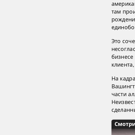
американ
там про
рождени
единобо
Это соч
несогла
бизнесе
клиента,
На кадр
Вашингт
части а
Неизвес
сделанн
Смотри