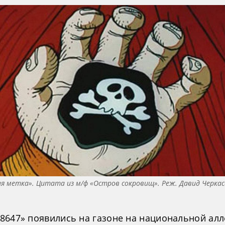
я метка». Цитата из м/ф «Остров сокровищ». Реж. Давид Черкас
8647» появились на газоне на национальной алл