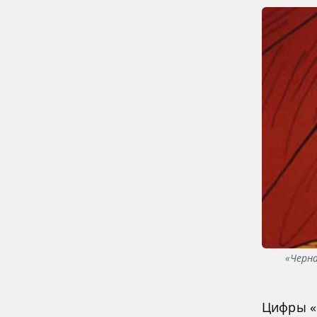
«Черна
Цифры «