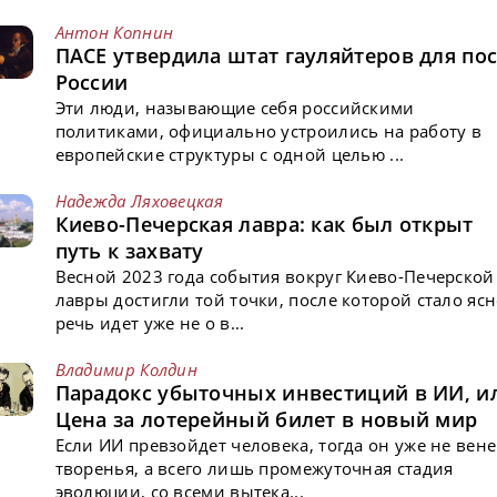
Антон Копнин
ПАСЕ утвердила штат гауляйтеров для пос
России
Эти люди, называющие себя российскими
политиками, официально устроились на работу в
европейские структуры с одной целью ...
Надежда Ляховецкая
Киево-Печерская лавра: как был открыт
путь к захвату
Весной 2023 года события вокруг Киево-Печерской
лавры достигли той точки, после которой стало ясн
речь идет уже не о в...
Владимир Колдин
Парадокс убыточных инвестиций в ИИ, и
Цена за лотерейный билет в новый мир
Если ИИ превзойдет человека, тогда он уже не вен
творенья, а всего лишь промежуточная стадия
эволюции, со всеми вытека...