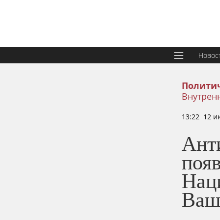
Новос
Политич
Внутренн
13:22 12 и
Ант
появ
Нац
Ваш