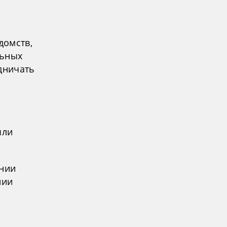
домств,
льных
дничать
ыли
ении
нии