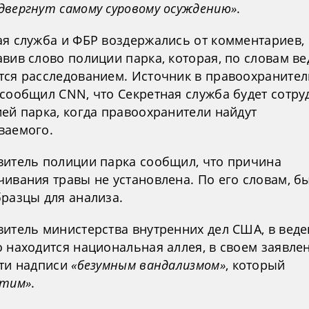
двергнут самому суровому осуждению»
.
ая служба и ФБР воздержались от комментариев,
вив слово полиции парка, которая, по словам ве
тся расследованием. Источник в правоохраните
 сообщил CNN, что Секретная служба будет сотру
ей парка, когда правоохранители найдут
ваемого.
витель полиции парка сообщил, что причина
чивания травы не установлена. По его словам, б
бразцы для анализа.
витель министерства внутренних дел США, в вед
о находится национальная аллея, в своем заявле
эти надписи
«безумным вандализмом»
, который
стим»
.