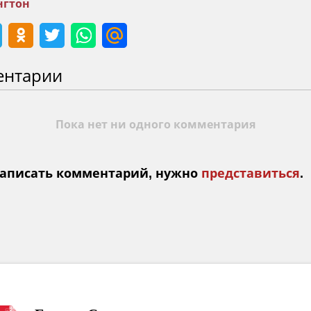
гтон
ентарии
Пока нет ни одного комментария
аписать комментарий, нужно
представиться
.