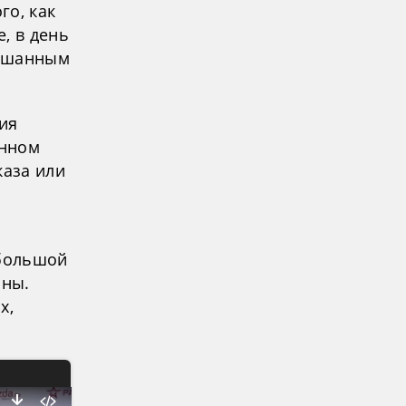
го, как
, в день
мешанным
ия
анном
каза или
 большой
йны.
х,