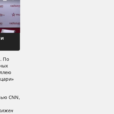
 и
. По
нных
аллею
ыцари»
вью CNN,
должен