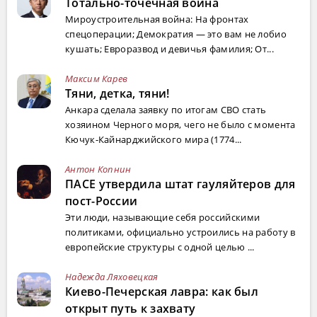
Тотально-точечная война
Мироустроительная война: На фронтах
спецоперации; Демократия — это вам не лобио
кушать; Евроразвод и девичья фамилия; От...
Максим Карев
Тяни, детка, тяни!
Анкара сделала заявку по итогам СВО стать
хозяином Черного моря, чего не было с момента
Кючук-Кайнарджийского мира (1774...
Антон Копнин
ПАСЕ утвердила штат гауляйтеров для
пост-России
Эти люди, называющие себя российскими
политиками, официально устроились на работу в
европейские структуры с одной целью ...
Надежда Ляховецкая
Киево-Печерская лавра: как был
открыт путь к захвату