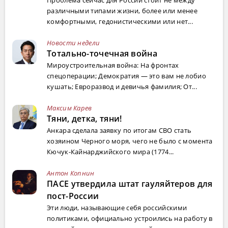
различными типами жизни, более или менее
комфортными, гедонистическими или нет...
Новости недели
Тотально-точечная война
Мироустроительная война: На фронтах
спецоперации; Демократия — это вам не лобио
кушать; Евроразвод и девичья фамилия; От...
Максим Карев
Тяни, детка, тяни!
Анкара сделала заявку по итогам СВО стать
хозяином Черного моря, чего не было с момента
Кючук-Кайнарджийского мира (1774...
Антон Копнин
ПАСЕ утвердила штат гауляйтеров для
пост-России
Эти люди, называющие себя российскими
политиками, официально устроились на работу в