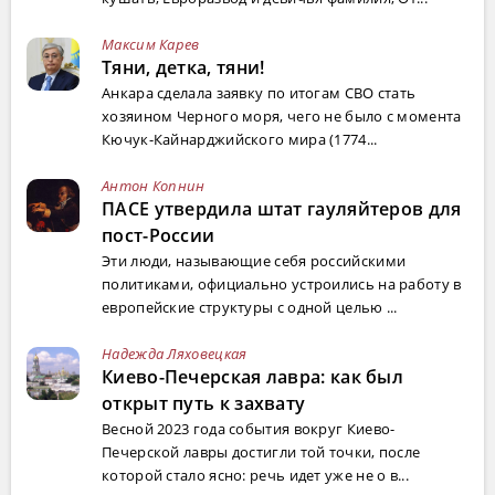
Максим Карев
Тяни, детка, тяни!
Анкара сделала заявку по итогам СВО стать
хозяином Черного моря, чего не было с момента
Кючук-Кайнарджийского мира (1774...
Антон Копнин
ПАСЕ утвердила штат гауляйтеров для
пост-России
Эти люди, называющие себя российскими
политиками, официально устроились на работу в
европейские структуры с одной целью ...
Надежда Ляховецкая
Киево-Печерская лавра: как был
открыт путь к захвату
Весной 2023 года события вокруг Киево-
Печерской лавры достигли той точки, после
которой стало ясно: речь идет уже не о в...