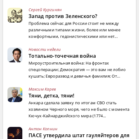
Сергей Кургинян
Запад против Зеленского?
Проблема сейчас для России стоит не между
различными типами жизни, более или менее
комфортными, гедонистическими или нет...
Новости недели
Тотально-точечная война
Мироустроительная война: На фронтах
спецоперации; Демократия — это вам не лобио
кушать; Евроразвод и девичья фамилия; От...
Максим Карев
Тяни, детка, тяни!
Анкара сделала заявку по итогам СВО стать
хозяином Черного моря, чего не было с момента
Кючук-Кайнарджийского мира (1774...
Антон Копнин
ПАСЕ утвердила штат гауляйтеров для