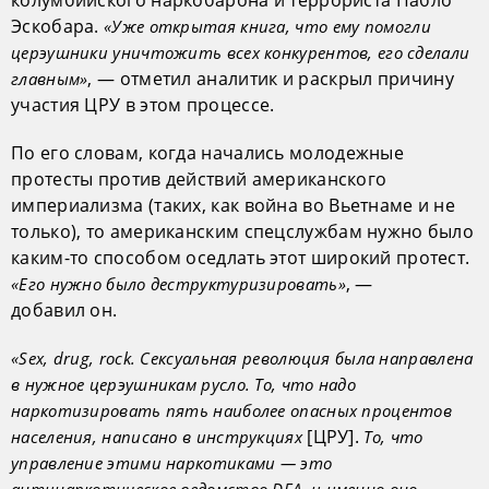
Эскобара.
«Уже открытая книга, что ему помогли
церэушники уничтожить всех конкурентов, его сделали
, — отметил аналитик и раскрыл причину
главным»
участия ЦРУ в этом процессе.
По его словам, когда начались молодежные
протесты против действий американского
империализма (таких, как война во Вьетнаме и не
только), то американским спецслужбам нужно было
каким-то способом оседлать этот широкий протест.
, —
«Его нужно было деструктуризировать»
добавил он.
«Sex, drug, rock. Сексуальная революция была направлена
в нужное церэушникам русло. То, что надо
наркотизировать пять наиболее опасных процентов
[ЦРУ].
населения, написано в инструкциях
То, что
управление этими наркотиками — это
антинаркотическое ведомство DEA, и именно оно