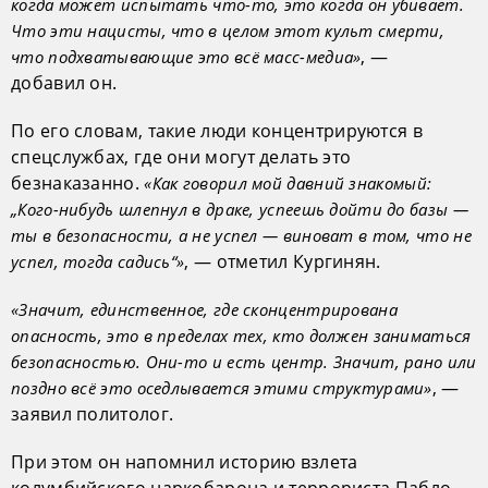
когда может испытать что-то, это когда он убивает.
Что эти нацисты, что в целом этот культ смерти,
, —
что подхватывающие это всё масс-медиа»
добавил он.
По его словам, такие люди концентрируются в
спецслужбах, где они могут делать это
безнаказанно.
«Как говорил мой давний знакомый:
„Кого-нибудь шлепнул в драке, успеешь дойти до базы —
ты в безопасности, а не успел — виноват в том, что не
, — отметил Кургинян.
успел, тогда садись“»
«Значит, единственное, где сконцентрирована
опасность, это в пределах тех, кто должен заниматься
безопасностью. Они-то и есть центр. Значит, рано или
, —
поздно всё это оседлывается этими структурами»
заявил политолог.
При этом он напомнил историю взлета
колумбийского наркобарона и террориста Пабло