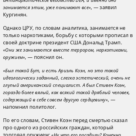
, — заявил
занимается этим, уже понимают все»
Кургинян.
Однако ЦРУ, по словам аналитика, занимается не
только наркотиками, борьбу с которыми прописал в
своей доктрине президент США Дональд Трамп.
«Они же занимаются вместе террором, наркотиками,
, — пояснил он.
оружием»
«Был такой Бут, и есть Ариэль Коэн, но это такой
идеологически заданный, слегка эстетический, очень не
глупый американский специалист. А был Стивен Коэн,
гораздо более вялый, как всякий такой дряблый человек,
, —
содержащий в себе совсем другую сердцевину»
напомнил политолог.
По его словам, Стивен Коэн перед смертью сказал
про одного из российских граждан, который
торговал оружием:
«Ну что его посадили? Конечно,