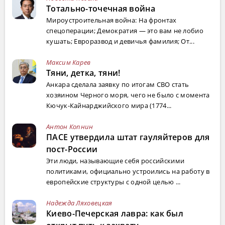
Тотально-точечная война
Мироустроительная война: На фронтах
спецоперации; Демократия — это вам не лобио
кушать; Евроразвод и девичья фамилия; От...
Максим Карев
Тяни, детка, тяни!
Анкара сделала заявку по итогам СВО стать
хозяином Черного моря, чего не было с момента
Кючук-Кайнарджийского мира (1774...
Антон Копнин
ПАСЕ утвердила штат гауляйтеров для
пост-России
Эти люди, называющие себя российскими
политиками, официально устроились на работу в
европейские структуры с одной целью ...
Надежда Ляховецкая
Киево-Печерская лавра: как был