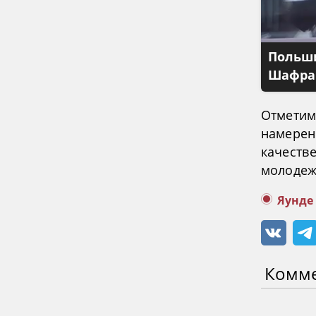
Польши
Шафран
Отметим
намерени
качеств
молодеж
Яунде
Комм