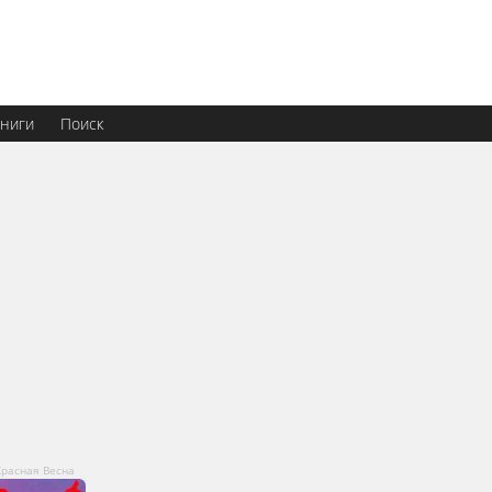
ниги
Поиск
Красная Весна