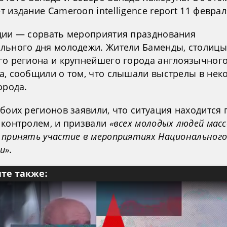
 издание Сameroon intelligence report 11 феврал
ции — сорвать мероприятия празднования
льного дня молодежи. Жители Баменды, столицы
го региона и крупнейшего города англоязычног
а, сообщили о том, что слышали выстрелы в нек
орода.
боих регионов заявили, что ситуация находится 
 контролем, и призвали
«всех молодых людей мас
 принять участие в мероприятиях Национального
и»
.
те также: