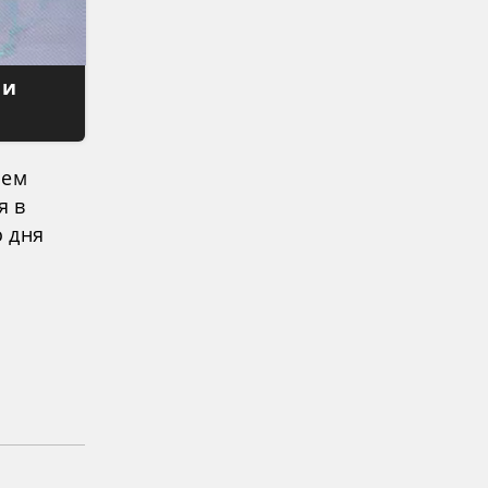
 и
оем
я в
 дня