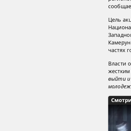
сообщает
Цель ак
Национа
Западно
Камерун
частях г
Власти о
жестким
выйти и
молодеж
Смотри