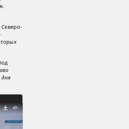
я.
 Северо-
о
оторых
под
сово
 дня