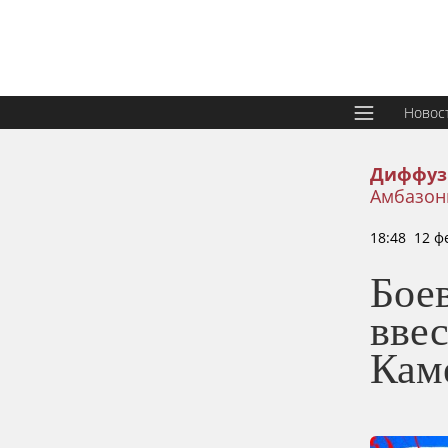
Новос
Диффуз
Амбазони
18:48 12 ф
Бое
вве
Кам