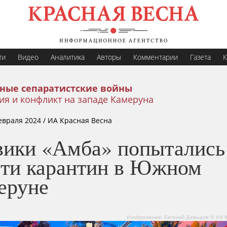
ти
Видео
Аналитика
Авторы
Комментарии
Газета
К
ные сепаратистские войны
я и конфликт на западе Камеруна
евраля 2024
/ ИА Красная Весна
вики «Амба» попытались
сти карантин в Южном
еруне
Изображение: Евгений Давыдов © ИА 