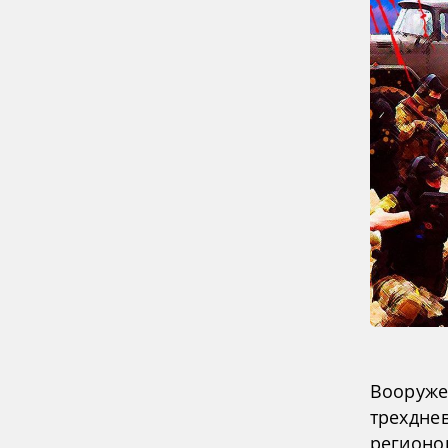
Вооруже
трехдне
регионо