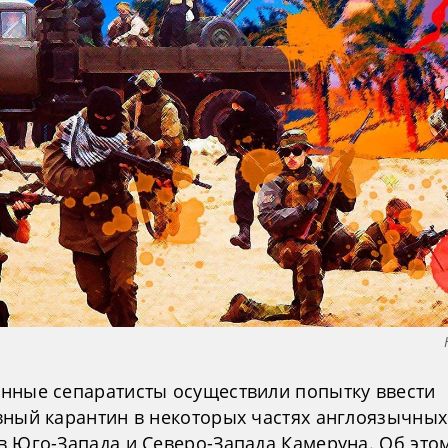
нные сепаратисты осуществили попытку ввести
вный карантин в некоторых частях англоязычных
в Юго-Запада и Северо-Запада Камеруна. Об это