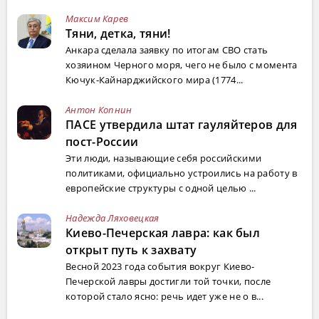
Максим Карев
Тяни, детка, тяни!
Анкара сделала заявку по итогам СВО стать
хозяином Черного моря, чего не было с момента
Кючук-Кайнарджийского мира (1774...
Антон Копнин
ПАСЕ утвердила штат гауляйтеров для
пост-России
Эти люди, называющие себя российскими
политиками, официально устроились на работу в
европейские структуры с одной целью ...
Надежда Ляховецкая
Киево-Печерская лавра: как был
открыт путь к захвату
Весной 2023 года события вокруг Киево-
Печерской лавры достигли той точки, после
которой стало ясно: речь идет уже не о в...