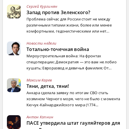
Сергей Кургинян
Запад против Зеленского?
Проблема сейчас для России стоит не между
различными типами жизни, более или менее
комфортными, гедонистическими или нет...
Новости недели
Тотально-точечная война
Мироустроительная война: На фронтах
спецоперации; Демократия — это вам не лобио
кушать; Евроразвод и девичья фамилия; От...
Максим Карев
Тяни, детка, тяни!
Анкара сделала заявку по итогам СВО стать
хозяином Черного моря, чего не было с момента
Кючук-Кайнарджийского мира (1774...
Антон Копнин
ПАСЕ утвердила штат гауляйтеров для