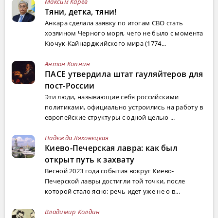
Максим Карев
Тяни, детка, тяни!
Анкара сделала заявку по итогам СВО стать
хозяином Черного моря, чего не было с момента
Кючук-Кайнарджийского мира (1774...
Антон Копнин
ПАСЕ утвердила штат гауляйтеров для
пост-России
Эти люди, называющие себя российскими
политиками, официально устроились на работу в
европейские структуры с одной целью ...
Надежда Ляховецкая
Киево-Печерская лавра: как был
открыт путь к захвату
Весной 2023 года события вокруг Киево-
Печерской лавры достигли той точки, после
которой стало ясно: речь идет уже не о в...
Владимир Колдин