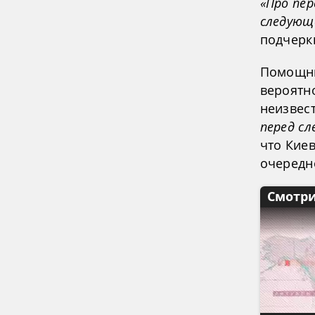
«Про пер
следующ
подчерк
Помощни
вероятн
неизвес
перед с
что Киев
очередн
Смотри