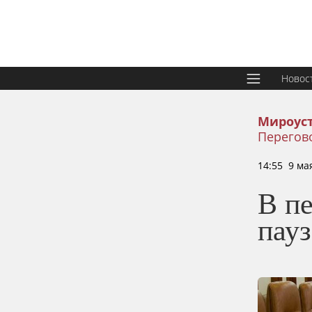
Новос
Мироус
Перегов
14:55 9 ма
В пе
пау