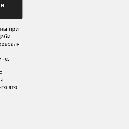
 и
ины при
Даби.
февраля
ине.
о
ля
что это