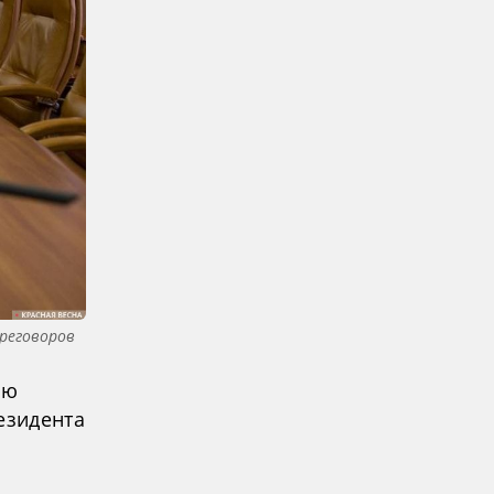
реговоров
ию
езидента