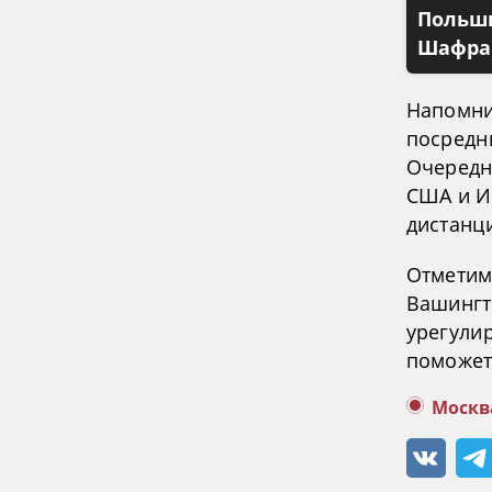
Польши
Шафран
Напомни
посредн
Очередн
США и И
дистанц
Отметим
Вашингт
урегулир
поможет
Москв