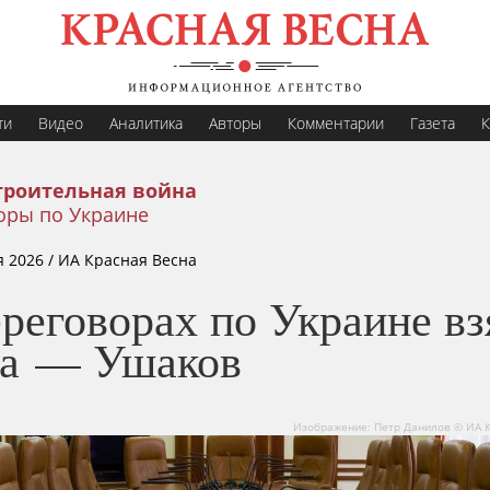
ти
Видео
Аналитика
Авторы
Комментарии
Газета
К
троительная война
оры по Украине
я 2026
/ ИА Красная Весна
реговорах по Украине вз
за — Ушаков
Изображение: Петр Данилов © ИА 