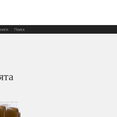
ниги
Поиск
ята
Красная Весна