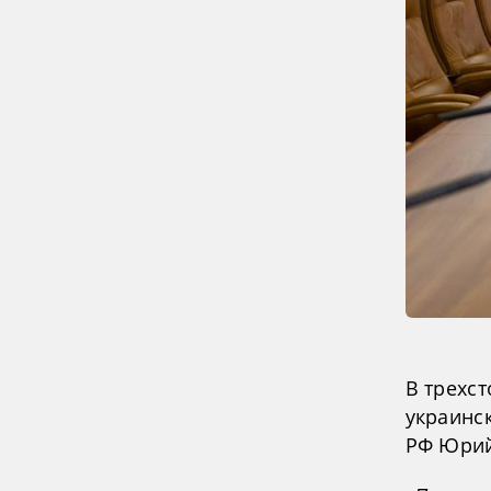
В трехс
украинс
РФ Юрий