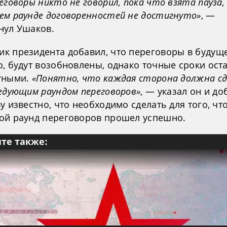
еговоры никто не говорил, пока что взята пауза, 
ем раунде договоренностей не достигнуто»
, —
нул Ушаков.
к президента добавил, что переговоры в будущ
о, будут возобновлены, однако точные сроки ост
тными.
«Понятно, что каждая сторона должна с
ледующим раундом переговоров»
, — указал он и до
у известно, что необходимо сделать для того, чт
ой раунд переговоров прошел успешно.
те также: