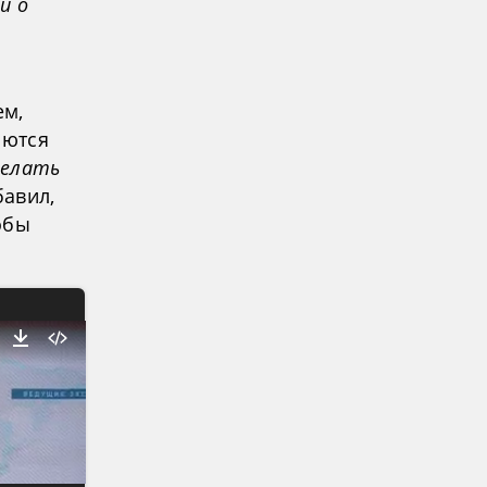
и о
ем,
аются
делать
бавил,
обы