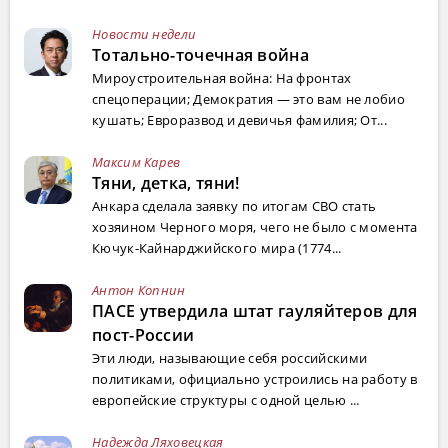
Новости недели
Тотально-точечная война
Мироустроительная война: На фронтах
спецоперации; Демократия — это вам не лобио
кушать; Евроразвод и девичья фамилия; От...
Максим Карев
Тяни, детка, тяни!
Анкара сделала заявку по итогам СВО стать
хозяином Черного моря, чего не было с момента
Кючук-Кайнарджийского мира (1774...
Антон Копнин
ПАСЕ утвердила штат гауляйтеров для
пост-России
Эти люди, называющие себя российскими
политиками, официально устроились на работу в
европейские структуры с одной целью ...
Надежда Ляховецкая