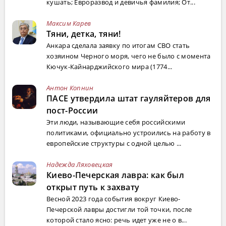
кушать; Евроразвод и девичья фамилия; От...
Максим Карев
Тяни, детка, тяни!
Анкара сделала заявку по итогам СВО стать
хозяином Черного моря, чего не было с момента
Кючук-Кайнарджийского мира (1774...
Антон Копнин
ПАСЕ утвердила штат гауляйтеров для
пост-России
Эти люди, называющие себя российскими
политиками, официально устроились на работу в
европейские структуры с одной целью ...
Надежда Ляховецкая
Киево-Печерская лавра: как был
открыт путь к захвату
Весной 2023 года события вокруг Киево-
Печерской лавры достигли той точки, после
которой стало ясно: речь идет уже не о в...