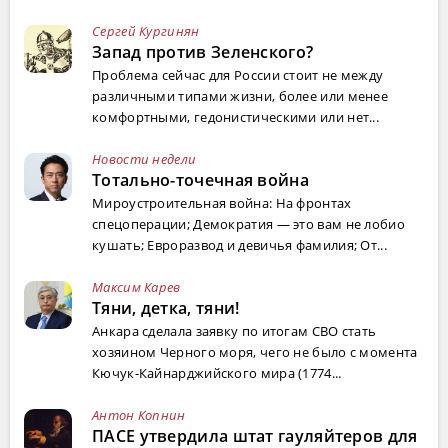
Сергей Кургинян
Запад против Зеленского?
Проблема сейчас для России стоит не между
различными типами жизни, более или менее
комфортными, гедонистическими или нет...
Новости недели
Тотально-точечная война
Мироустроительная война: На фронтах
спецоперации; Демократия — это вам не лобио
кушать; Евроразвод и девичья фамилия; От...
Максим Карев
Тяни, детка, тяни!
Анкара сделала заявку по итогам СВО стать
хозяином Черного моря, чего не было с момента
Кючук-Кайнарджийского мира (1774...
Антон Копнин
ПАСЕ утвердила штат гауляйтеров для