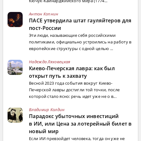
Кючук-Кайнарджийского мира (1774...
Антон Копнин
ПАСЕ утвердила штат гауляйтеров для
пост-России
Эти люди, называющие себя российскими
политиками, официально устроились на работу в
европейские структуры с одной целью ...
Надежда Ляховецкая
Киево-Печерская лавра: как был
открыт путь к захвату
Весной 2023 года события вокруг Киево-
Печерской лавры достигли той точки, после
которой стало ясно: речь идет уже не о в...
Владимир Колдин
Парадокс убыточных инвестиций
в ИИ, или Цена за лотерейный билет в
новый мир
Если ИИ превзойдет человека, тогда он уже не