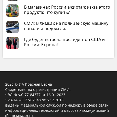
В магазинах России ажиотаж из-за этого
продукта: что купить?
СМИ: В Химках на полицейскую машину
напали и подожгли.
Где будет встреча президентов США и
России: Европа?
2026 © ИА Красная Весна
Свидетельства о регистрации СМИ:
• ЭЛ № ФС 77-84377 от 16.01.2023
• ИА № ФС 77-67948 от 6.12.2016
выданы Федеральной службой по надзору в сфере связи,
информационных технологий и массовых коммуникаций
(Роскомнадзор).