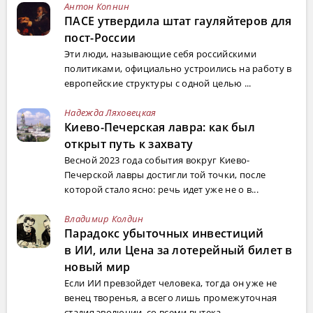
Антон Копнин
ПАСЕ утвердила штат гауляйтеров для
пост-России
Эти люди, называющие себя российскими
политиками, официально устроились на работу в
европейские структуры с одной целью ...
Надежда Ляховецкая
Киево-Печерская лавра: как был
открыт путь к захвату
Весной 2023 года события вокруг Киево-
Печерской лавры достигли той точки, после
которой стало ясно: речь идет уже не о в...
Владимир Колдин
Парадокс убыточных инвестиций
в ИИ, или Цена за лотерейный билет в
новый мир
Если ИИ превзойдет человека, тогда он уже не
венец творенья, а всего лишь промежуточная
стадия эволюции, со всеми вытека...