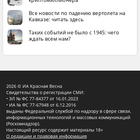
Все новости по падению вертолета на
Кавказе: читать здесь
Таких событий не было с 1945: чего
ждать всем нам?
2026 © ИА Красная Весна
Свидетельства о регистрации СМИ:
• ЭЛ № ФС 77-84377 от 16.01.2023
• ИА № ФС 77-67948 от 6.12.2016
выданы Федеральной службой по надзору в сфере связи,
информационных технологий и массовых коммуникаций
(Роскомнадзор).
Настоящий ресурс содержит материалы 18+
О редакции и правовая информация