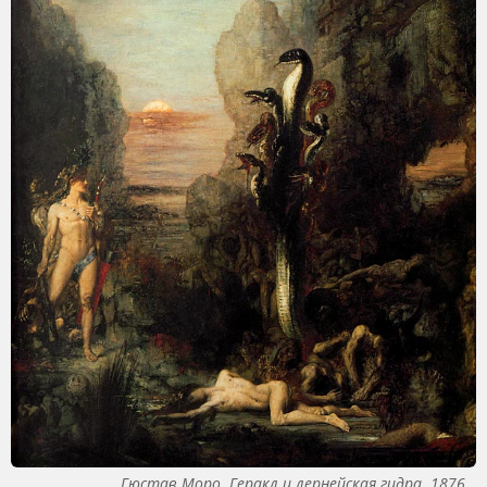
Гюстав Моро. Геракл и лернейская гидра. 1876