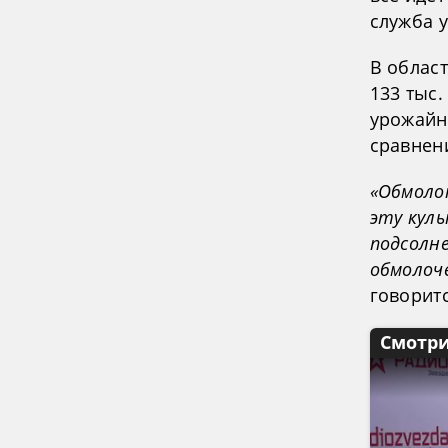
служба 
В облас
133 тыс.
урожайн
сравнен
«Обмолот
эту куль
подсолн
обмолоч
говоритс
Смотри