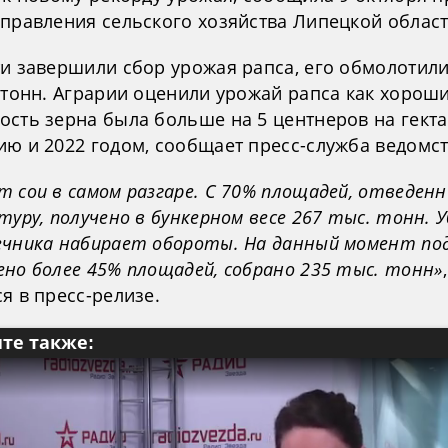
управления сельского хозяйства Липецкой област
ти завершили сбор урожая рапса, его обмолотил
 тонн. Аграрии оценили урожай рапса как хороши
ость зерна была больше на 5 центнеров на гекта
ию и 2022 годом, сообщает пресс-служба ведомст
 сои в самом разгаре. С 70% площадей, отведенн
туру, получено в бункерном весе 267 тыс. тонн. 
ечника набирает обороты. На данный момент по
ено более 45% площадей, собрано 235 тыс. тонн»
я в пресс-релизе.
те также: