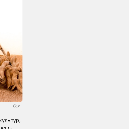
Соя
культур,
ресс-