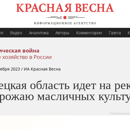
ти
Видео
Аналитика
Авторы
Комментарии
Газета
К
ическая война
 хозяйство в России
тября 2023
/ ИА Красная Весна
цкая область идет на ре
урожаю масличных культ
Изображение: 