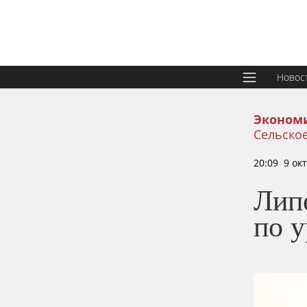
Новос
Эконом
Сельское
20:09 9 ок
Липе
по 