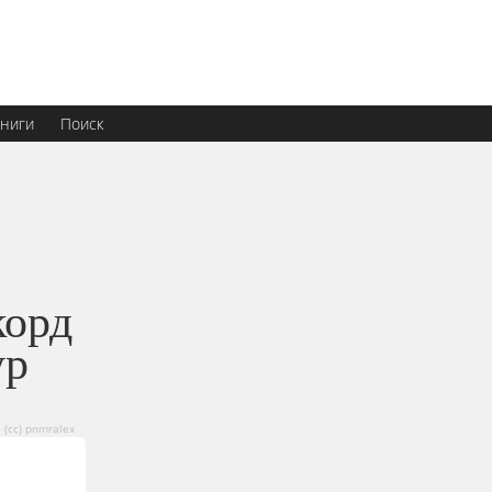
ниги
Поиск
корд
ур
(сс) pnmralex