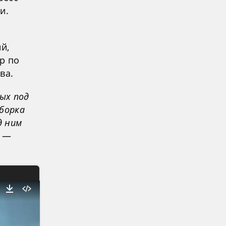
и.
и
й,
р по
ва.
ых под
Уборка
д ним
, —