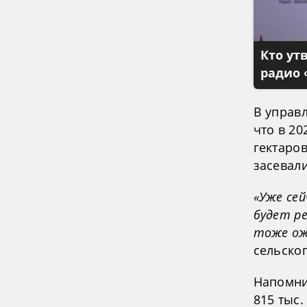
Кто ут
радио 
В управ
что в 20
гектаров
засевали
«Уже сей
будет ре
тоже ож
сельског
Напомни
815 тыс