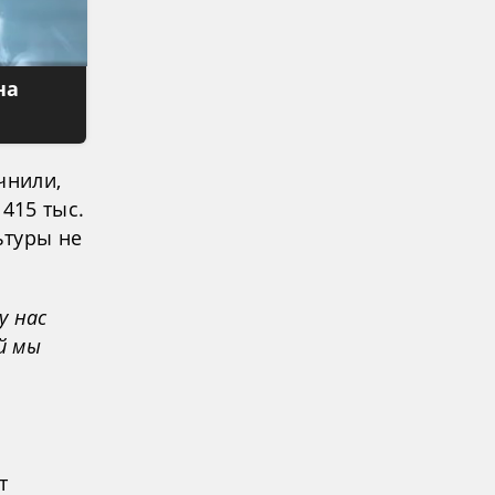
на
чнили,
415 тыс.
ьтуры не
у нас
й мы
о
т