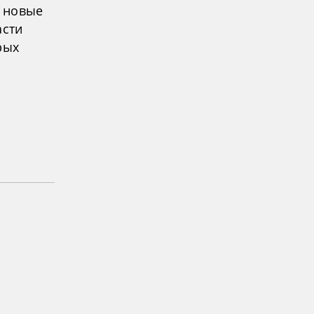
я новые
асти
рых