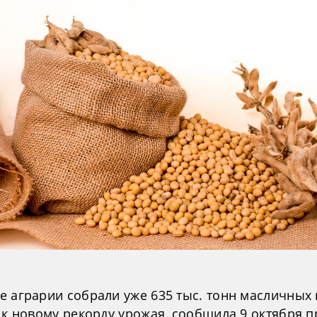
 аграрии собрали уже 635 тыс. тонн масличных 
 к новому рекорду урожая, сообщила 9 октября п