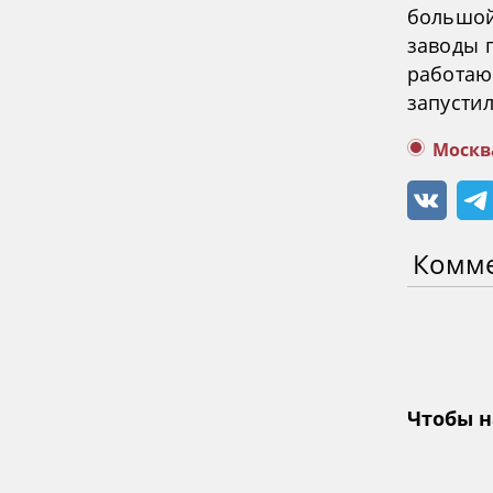
большой 
заводы 
работаю
запустил
Москв
Комм
Чтобы н