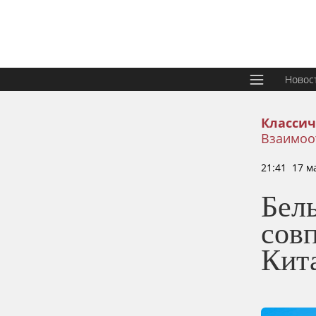
Новос
Классич
Взаимоо
21:41 17 м
Бел
сов
Кит