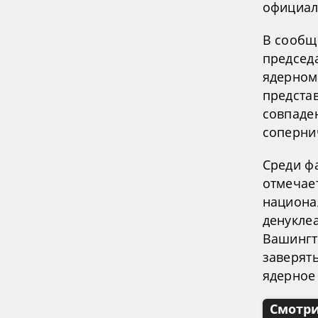
официал
В сообщ
председ
ядерном
предста
совпаде
соперни
Среди ф
отмечает
национа
денукле
Вашингт
заверят
ядерное
Смотри