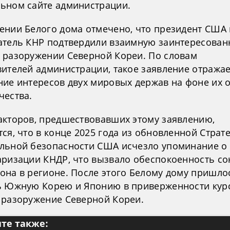
ьном сайте администрации.
ении Белого дома отмечено, что президент США 
атель КНР подтвердили взаимную заинтересован
 разоружении Северной Кореи. По словам
вителей администрации, такое заявление отражае
ние интересов двух мировых держав на фоне их 
чества.
акторов, предшествовавших этому заявлению,
ся, что в конце 2025 года из обновленной Страт
льной безопасности США исчезло упоминание о
аризации КНДР, что вызвало обеспокоенность с
она в регионе. После этого Белому дому пришло
ь Южную Корею и Японию в приверженности курс
 разоружение Северной Кореи.
те также: