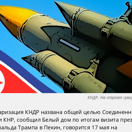
КНДР. На страже сув
аризация КНДР названа общей целью Соединен
и КНР, сообщил Белый дом по итогам визита пре
альда Трампа в Пекин, говорится 17 мая на