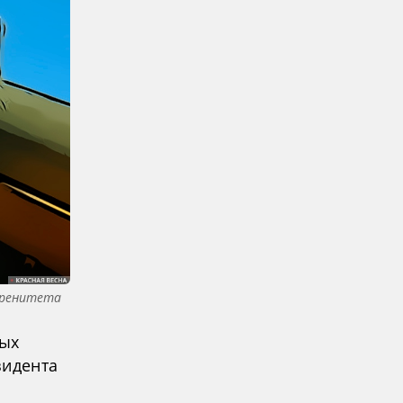
еренитета
ных
зидента