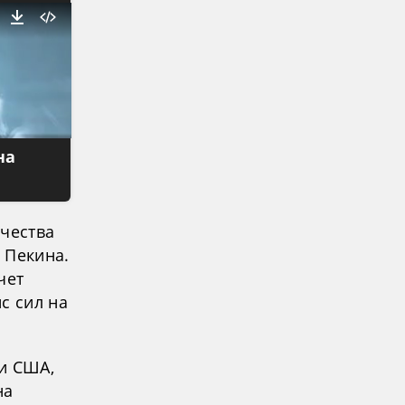
на
ичества
 Пекина.
чет
с сил на
и США,
на