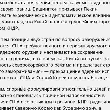
м избежать появления непредсказуемого ядерно
у своих границ. Вашингтон призывает Пекин
овать экономическое и дипломатическое влияни
, учитывая, что Китай остается крупнейшим тор
ом КНДР.
с тем позиции двух стран по вопросу разоружени
ются. США требуют полного и верифицируемого 
 ядерного оружия и настаивают на сохранении
ного режима, в то время как Китай выступает за
ность северокорейского режима и предлагает ст
го замораживания» — прекращение ядерных ис
 на отказ США и Южной Кореи от масштабных уч
м, спорные формулировки относительно целей 
ратно становились причиной напряженности в
иях США с союзниками в регионе. КНР традицио
ривает Северную Корею как буферную зону, а