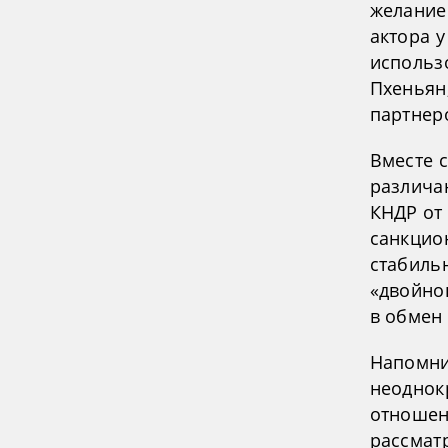
желание
актора 
использ
Пхеньян
партнер
Вместе 
различа
КНДР от
санкцион
стабиль
«двойно
в обмен
Напомни
неоднок
отношен
рассмат