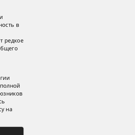
и
ность в
т редкое
общего
егии
 полной
оюзников
сь
у на