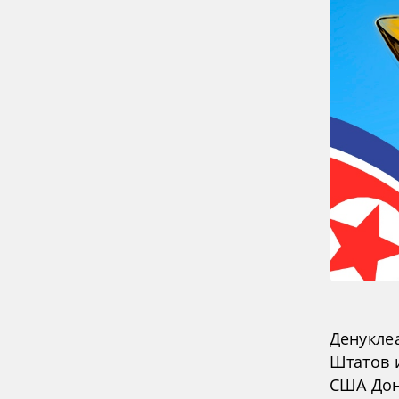
Денукле
Штатов 
США Дон