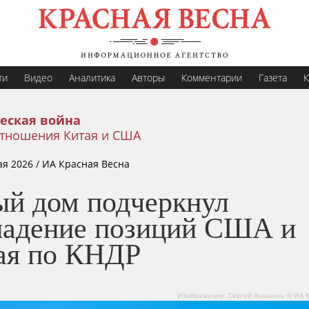
ти
Видео
Аналитика
Авторы
Комментарии
Газета
К
еская война
тношения Китая и США
ая 2026
/ ИА Красная Весна
ый дом подчеркнул
падение позиций США и
ая по КНДР
Изображение: Сергей Анашкин © ИА 