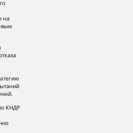
го
е на
говым
я
отказа
ратегию
пытаний
ений.
по КНДР
нно