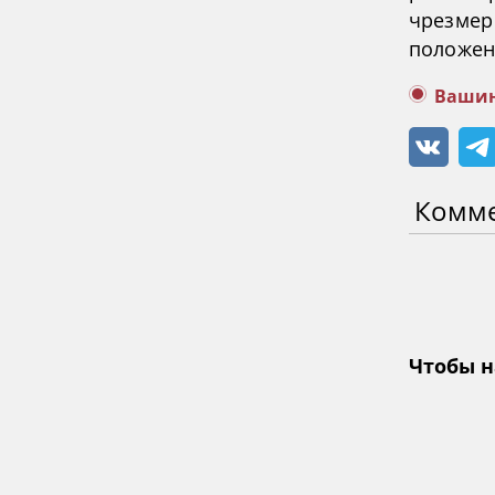
чрезмер
положен
Вашин
Комм
Чтобы н