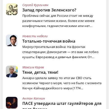
Сергей Кургинян
Запад против Зеленского?
Проблема сейчас для России стоит не между
различными типами жизни, более или менее
комфортными, гедонистическими или нет...
Новости недели
Тотально-точечная война
Мироустроительная война: На фронтах
спецоперации; Демократия — это вам не лобио
кушать; Евроразвод и девичья фамилия; От...
Максим Карев
Тяни, детка, тяни!
Анкара сделала заявку по итогам СВО стать
хозяином Черного моря, чего не было с момента
Кючук-Кайнарджийского мира (1774...
Антон Копнин
ПАСЕ утвердила штат гауляйтеров для