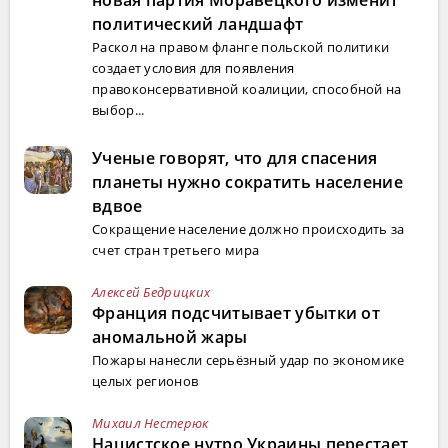
новая партия Моравецкого изменит
политический ландшафт
Раскол на правом фланге польской политики
создает условия для появления
правоконсервативной коалиции, способной на
выбор...
Ученые говорят, что для спасения
планеты нужно сократить население
вдвое
Сокращение население должно происходить за
счет стран третьего мира
Алексей Бедрицких
Франция подсчитывает убытки от
аномальной жары
Пожары нанесли серьёзный удар по экономике
целых регионов
Михаил Нестерюк
Нацистское нутро Украины перестает